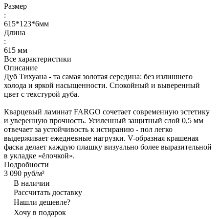
Размер
:
615*123*6мм
Длина
:
615 мм
Все характеристики
Описание
Дуб Тихуана - та самая золотая середина: без излишнего
холода и яркой насыщенности. Спокойный и выверенный
цвет с текстурой дуба.
Кварцевый ламинат FARGO сочетает современную эстетику
и уверенную прочность. Усиленный защитный слой 0,5 мм
отвечает за устойчивость к истиранию - пол легко
выдерживает ежедневные нагрузки. V-образная крашеная
фаска делает каждую плашку визуально более выразительной
в укладке «ёлочкой».
Подробности
3 090 руб/
м²
В наличии
Рассчитать доставку
Нашли дешевле?
Хочу в подарок