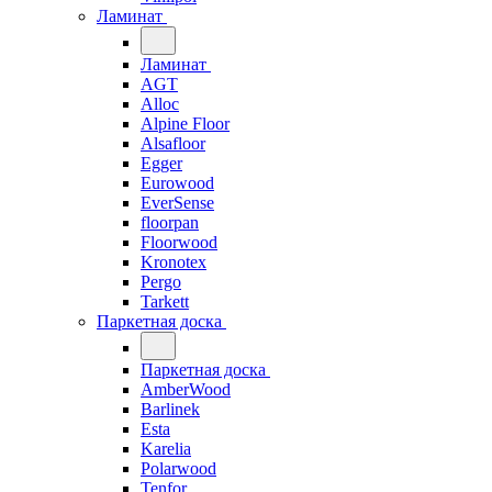
Ламинат
Ламинат
AGT
Alloc
Alpine Floor
Alsafloor
Egger
Eurowood
EverSense
floorpan
Floorwood
Kronotex
Pergo
Tarkett
Паркетная доска
Паркетная доска
AmberWood
Barlinek
Esta
Karelia
Polarwood
Tenfor