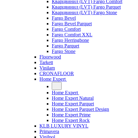
Кварцвинил (LVT) Fargo Comfort
Кварцвинил (LVT) Fargo Parquet
Кварцвинил (LVT) Fargo Stone
Fargo Bevel
Fargo Bevel Parquet
Fargo Comfort
Fargo Comfort XXL
Fargo Herringbone
Fargo Parquet
Fargo Stone
Floorwood
Tarkett
Vinilam
CRONAFLOOR
Home Expert
Home Expert
Home Expert Natural
Home Expert Parquet
Home Expert Parquet Design
Home Expert Prime
Home Expert Rock
KLB LUXURY VINYL
Primavera
Vinilpol