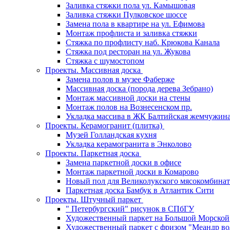
Заливка стяжки пола ул. Камышовая
Заливка стяжки Пулковское шоссе
Замена пола в квартире на ул. Ефимова
Монтаж профлиста и заливка стяжки
Стяжка по профлисту наб. Крюкова Канала
Стяжка под ресторан на ул. Жукова
Стяжка с шумостопом
Проекты. Массивная доска
Замена полов в музее Фаберже
Массивная доска (порода дерева Зебрано)
Монтаж массивной доски на стены
Монтаж полов на Вознесенском пр.
Укладка массива в ЖК Балтийская жемчужин
Проекты. Керамогранит (плитка)
Музей Голландская кухня
Укладка керамогранита в Энколово
Проекты. Паркетная доска
Замена паркетной доски в офисе
Монтаж паркетной доски в Комарово
Новый пол для Великолукского мясокомбинат
Паркетная доска Бамбук в Атлантик Сити
Проекты. Штучный паркет
" Петербургский" рисунок в СПбГУ
Художественный паркет на Большой Морской
Художественный паркет с фризом "Меандр во