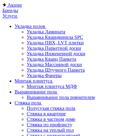
Акции
Бренды
Услуги
Укладка полов
Укладка Ламината
Укладка Кварцвинила SPC
Укладка ПВХ, LVT плитки
Укладка Паркетной доски
Укладка Инженерной доски
Укладка Кварц Паркета
Укладка Массивной доски
Укладка Штучного Паркета
Укладка Фанеры
Монтаж плинтуса
Монтаж плинтуса МДФ
Выравнивание пола
Выравнивание пола ровнителем
Стяжка пола
Полусухая стяжка пола
Стяжка в квартире
Стяжка в частном доме
Стяжка по профлисту
Стяжка на теплый пол
Стяжка с шумоизоляцией