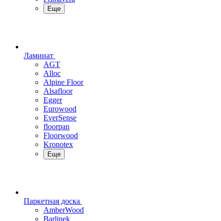
Еще
Ламинат
AGT
Alloc
Alpine Floor
Alsafloor
Egger
Eurowood
EverSense
floorpan
Floorwood
Kronotex
Еще
Паркетная доска
AmberWood
Barlinek