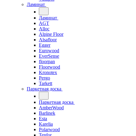
Ламинат
Ламинат
AGT
Alloc
Alpine Floor
Alsafloor
Egger
Eurowood
EverSense
floorpan
Floorwood
Kronotex
Pergo
Tarkett
Паркетная доска
Паркетная доска
AmberWood
Barlinek
Esta
Karelia
Polarwood
Tenfor