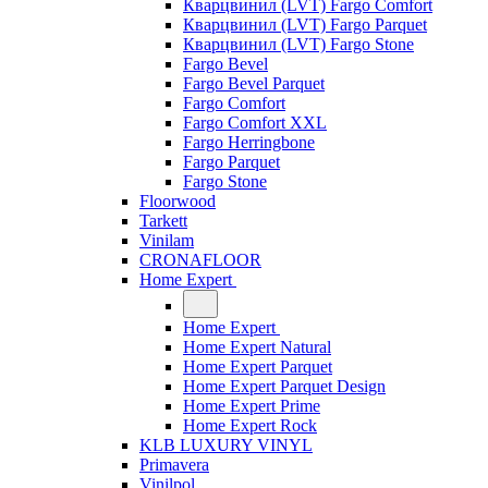
Кварцвинил (LVT) Fargo Comfort
Кварцвинил (LVT) Fargo Parquet
Кварцвинил (LVT) Fargo Stone
Fargo Bevel
Fargo Bevel Parquet
Fargo Comfort
Fargo Comfort XXL
Fargo Herringbone
Fargo Parquet
Fargo Stone
Floorwood
Tarkett
Vinilam
CRONAFLOOR
Home Expert
Home Expert
Home Expert Natural
Home Expert Parquet
Home Expert Parquet Design
Home Expert Prime
Home Expert Rock
KLB LUXURY VINYL
Primavera
Vinilpol