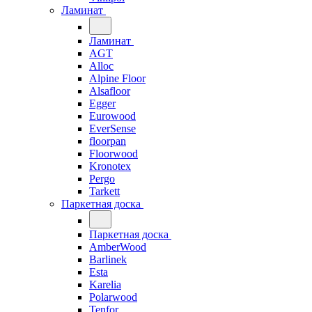
Ламинат
Ламинат
AGT
Alloc
Alpine Floor
Alsafloor
Egger
Eurowood
EverSense
floorpan
Floorwood
Kronotex
Pergo
Tarkett
Паркетная доска
Паркетная доска
AmberWood
Barlinek
Esta
Karelia
Polarwood
Tenfor