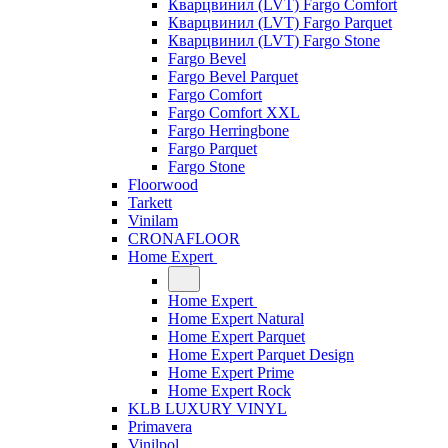
Кварцвинил (LVT) Fargo Comfort
Кварцвинил (LVT) Fargo Parquet
Кварцвинил (LVT) Fargo Stone
Fargo Bevel
Fargo Bevel Parquet
Fargo Comfort
Fargo Comfort XXL
Fargo Herringbone
Fargo Parquet
Fargo Stone
Floorwood
Tarkett
Vinilam
CRONAFLOOR
Home Expert
Home Expert
Home Expert Natural
Home Expert Parquet
Home Expert Parquet Design
Home Expert Prime
Home Expert Rock
KLB LUXURY VINYL
Primavera
Vinilpol