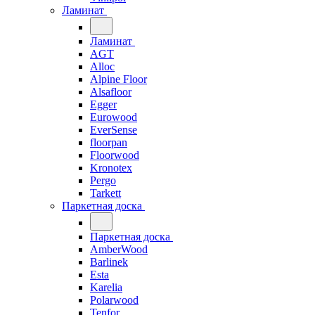
Ламинат
Ламинат
AGT
Alloc
Alpine Floor
Alsafloor
Egger
Eurowood
EverSense
floorpan
Floorwood
Kronotex
Pergo
Tarkett
Паркетная доска
Паркетная доска
AmberWood
Barlinek
Esta
Karelia
Polarwood
Tenfor