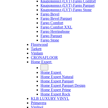
Кварцвинил (LVT) Fargo Comfort
Кварцвинил (LVT) Fargo Parquet
Кварцвинил (LVT) Fargo Stone
Fargo Bevel
Fargo Bevel Parquet
Fargo Comfort
Fargo Comfort XXL
Fargo Herringbone
Fargo Parquet
Fargo Stone
Floorwood
Tarkett
Vinilam
CRONAFLOOR
Home Expert
Home Expert
Home Expert Natural
Home Expert Parquet
Home Expert Parquet Design
Home Expert Prime
Home Expert Rock
KLB LUXURY VINYL
Primavera
Vinilpol