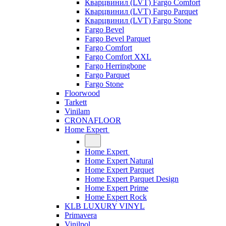
Кварцвинил (LVT) Fargo Comfort
Кварцвинил (LVT) Fargo Parquet
Кварцвинил (LVT) Fargo Stone
Fargo Bevel
Fargo Bevel Parquet
Fargo Comfort
Fargo Comfort XXL
Fargo Herringbone
Fargo Parquet
Fargo Stone
Floorwood
Tarkett
Vinilam
CRONAFLOOR
Home Expert
Home Expert
Home Expert Natural
Home Expert Parquet
Home Expert Parquet Design
Home Expert Prime
Home Expert Rock
KLB LUXURY VINYL
Primavera
Vinilpol