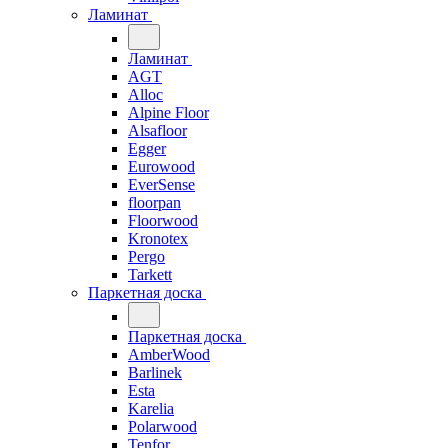
Ламинат
Ламинат
AGT
Alloc
Alpine Floor
Alsafloor
Egger
Eurowood
EverSense
floorpan
Floorwood
Kronotex
Pergo
Tarkett
Паркетная доска
Паркетная доска
AmberWood
Barlinek
Esta
Karelia
Polarwood
Tenfor