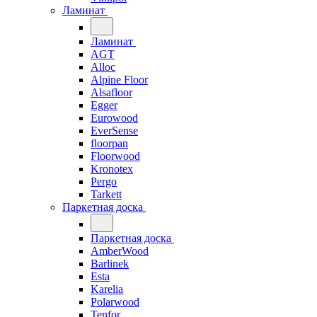
Ламинат
Ламинат
AGT
Alloc
Alpine Floor
Alsafloor
Egger
Eurowood
EverSense
floorpan
Floorwood
Kronotex
Pergo
Tarkett
Паркетная доска
Паркетная доска
AmberWood
Barlinek
Esta
Karelia
Polarwood
Tenfor