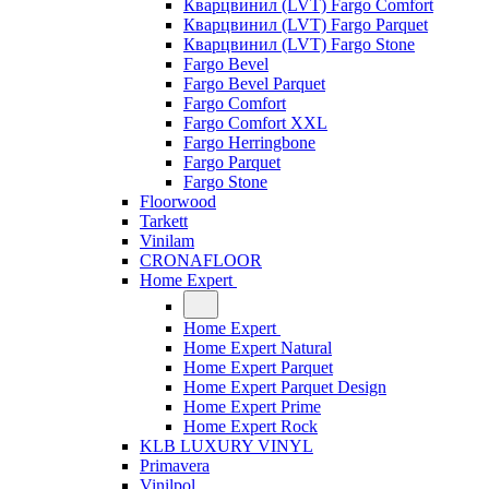
Кварцвинил (LVT) Fargo Comfort
Кварцвинил (LVT) Fargo Parquet
Кварцвинил (LVT) Fargo Stone
Fargo Bevel
Fargo Bevel Parquet
Fargo Comfort
Fargo Comfort XXL
Fargo Herringbone
Fargo Parquet
Fargo Stone
Floorwood
Tarkett
Vinilam
CRONAFLOOR
Home Expert
Home Expert
Home Expert Natural
Home Expert Parquet
Home Expert Parquet Design
Home Expert Prime
Home Expert Rock
KLB LUXURY VINYL
Primavera
Vinilpol