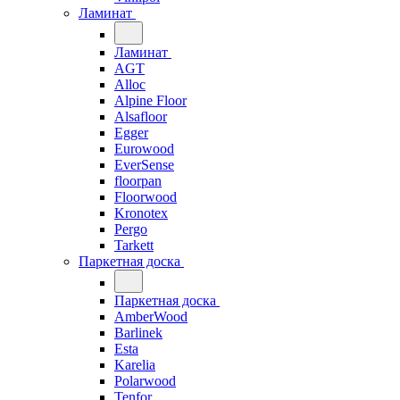
Ламинат
Ламинат
AGT
Alloc
Alpine Floor
Alsafloor
Egger
Eurowood
EverSense
floorpan
Floorwood
Kronotex
Pergo
Tarkett
Паркетная доска
Паркетная доска
AmberWood
Barlinek
Esta
Karelia
Polarwood
Tenfor