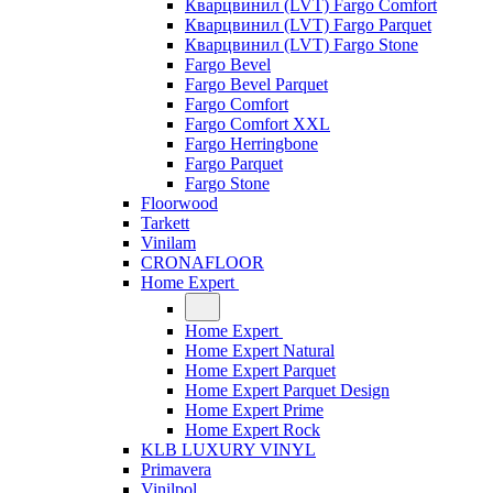
Кварцвинил (LVT) Fargo Comfort
Кварцвинил (LVT) Fargo Parquet
Кварцвинил (LVT) Fargo Stone
Fargo Bevel
Fargo Bevel Parquet
Fargo Comfort
Fargo Comfort XXL
Fargo Herringbone
Fargo Parquet
Fargo Stone
Floorwood
Tarkett
Vinilam
CRONAFLOOR
Home Expert
Home Expert
Home Expert Natural
Home Expert Parquet
Home Expert Parquet Design
Home Expert Prime
Home Expert Rock
KLB LUXURY VINYL
Primavera
Vinilpol