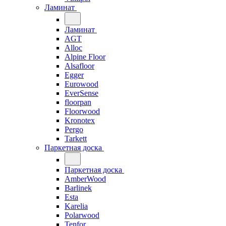
Ламинат
Ламинат
AGT
Alloc
Alpine Floor
Alsafloor
Egger
Eurowood
EverSense
floorpan
Floorwood
Kronotex
Pergo
Tarkett
Паркетная доска
Паркетная доска
AmberWood
Barlinek
Esta
Karelia
Polarwood
Tenfor