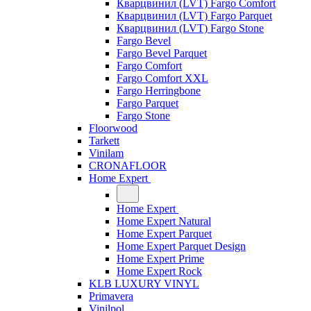
Кварцвинил (LVT) Fargo Comfort
Кварцвинил (LVT) Fargo Parquet
Кварцвинил (LVT) Fargo Stone
Fargo Bevel
Fargo Bevel Parquet
Fargo Comfort
Fargo Comfort XXL
Fargo Herringbone
Fargo Parquet
Fargo Stone
Floorwood
Tarkett
Vinilam
CRONAFLOOR
Home Expert
Home Expert
Home Expert Natural
Home Expert Parquet
Home Expert Parquet Design
Home Expert Prime
Home Expert Rock
KLB LUXURY VINYL
Primavera
Vinilpol