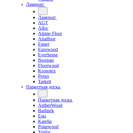
Ламинат
Ламинат
AGT
Alloc
Alpine Floor
Alsafloor
Egger
Eurowood
EverSense
floorpan
Floorwood
Kronotex
Pergo
Tarkett
Паркетная доска
Паркетная доска
AmberWood
Barlinek
Esta
Karelia
Polarwood
Tenfor