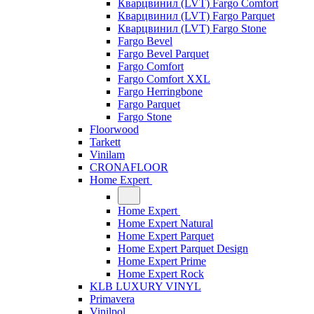
Кварцвинил (LVT) Fargo Comfort
Кварцвинил (LVT) Fargo Parquet
Кварцвинил (LVT) Fargo Stone
Fargo Bevel
Fargo Bevel Parquet
Fargo Comfort
Fargo Comfort XXL
Fargo Herringbone
Fargo Parquet
Fargo Stone
Floorwood
Tarkett
Vinilam
CRONAFLOOR
Home Expert
Home Expert
Home Expert Natural
Home Expert Parquet
Home Expert Parquet Design
Home Expert Prime
Home Expert Rock
KLB LUXURY VINYL
Primavera
Vinilpol