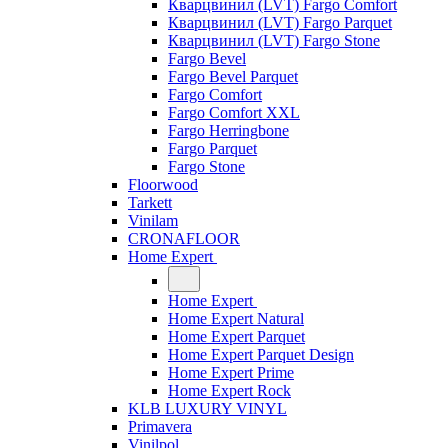
Кварцвинил (LVT) Fargo Comfort
Кварцвинил (LVT) Fargo Parquet
Кварцвинил (LVT) Fargo Stone
Fargo Bevel
Fargo Bevel Parquet
Fargo Comfort
Fargo Comfort XXL
Fargo Herringbone
Fargo Parquet
Fargo Stone
Floorwood
Tarkett
Vinilam
CRONAFLOOR
Home Expert
Home Expert
Home Expert Natural
Home Expert Parquet
Home Expert Parquet Design
Home Expert Prime
Home Expert Rock
KLB LUXURY VINYL
Primavera
Vinilpol