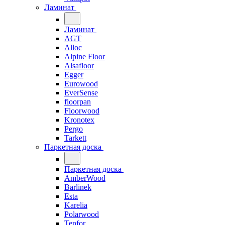
Ламинат
Ламинат
AGT
Alloc
Alpine Floor
Alsafloor
Egger
Eurowood
EverSense
floorpan
Floorwood
Kronotex
Pergo
Tarkett
Паркетная доска
Паркетная доска
AmberWood
Barlinek
Esta
Karelia
Polarwood
Tenfor