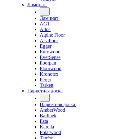
Ламинат
Ламинат
AGT
Alloc
Alpine Floor
Alsafloor
Egger
Eurowood
EverSense
floorpan
Floorwood
Kronotex
Pergo
Tarkett
Паркетная доска
Паркетная доска
AmberWood
Barlinek
Esta
Karelia
Polarwood
Tenfor