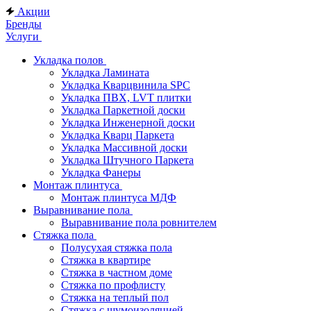
Акции
Бренды
Услуги
Укладка полов
Укладка Ламината
Укладка Кварцвинила SPC
Укладка ПВХ, LVT плитки
Укладка Паркетной доски
Укладка Инженерной доски
Укладка Кварц Паркета
Укладка Массивной доски
Укладка Штучного Паркета
Укладка Фанеры
Монтаж плинтуса
Монтаж плинтуса МДФ
Выравнивание пола
Выравнивание пола ровнителем
Стяжка пола
Полусухая стяжка пола
Стяжка в квартире
Стяжка в частном доме
Стяжка по профлисту
Стяжка на теплый пол
Стяжка с шумоизоляцией