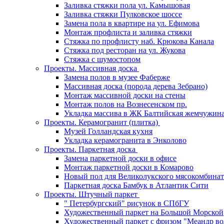
Заливка стяжки пола ул. Камышовая
Заливка стяжки Пулковское шоссе
Замена пола в квартире на ул. Ефимова
Монтаж профлиста и заливка стяжки
Стяжка по профлисту наб. Крюкова Канала
Стяжка под ресторан на ул. Жукова
Стяжка с шумостопом
Проекты. Массивная доска
Замена полов в музее Фаберже
Массивная доска (порода дерева Зебрано)
Монтаж массивной доски на стены
Монтаж полов на Вознесенском пр.
Укладка массива в ЖК Балтийская жемчужин
Проекты. Керамогранит (плитка)
Музей Голландская кухня
Укладка керамогранита в Энколово
Проекты. Паркетная доска
Замена паркетной доски в офисе
Монтаж паркетной доски в Комарово
Новый пол для Великолукского мясокомбинат
Паркетная доска Бамбук в Атлантик Сити
Проекты. Штучный паркет
" Петербургский" рисунок в СПбГУ
Художественный паркет на Большой Морской
Художественный паркет с фризом "Меандр во