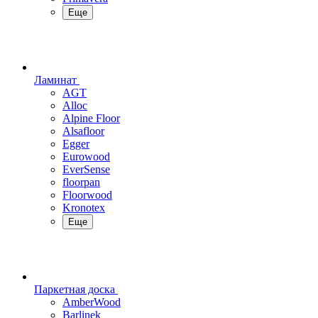
Еще
Ламинат
AGT
Alloc
Alpine Floor
Alsafloor
Egger
Eurowood
EverSense
floorpan
Floorwood
Kronotex
Еще
Паркетная доска
AmberWood
Barlinek