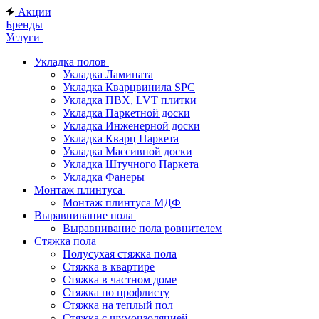
Акции
Бренды
Услуги
Укладка полов
Укладка Ламината
Укладка Кварцвинила SPC
Укладка ПВХ, LVT плитки
Укладка Паркетной доски
Укладка Инженерной доски
Укладка Кварц Паркета
Укладка Массивной доски
Укладка Штучного Паркета
Укладка Фанеры
Монтаж плинтуса
Монтаж плинтуса МДФ
Выравнивание пола
Выравнивание пола ровнителем
Стяжка пола
Полусухая стяжка пола
Стяжка в квартире
Стяжка в частном доме
Стяжка по профлисту
Стяжка на теплый пол
Стяжка с шумоизоляцией