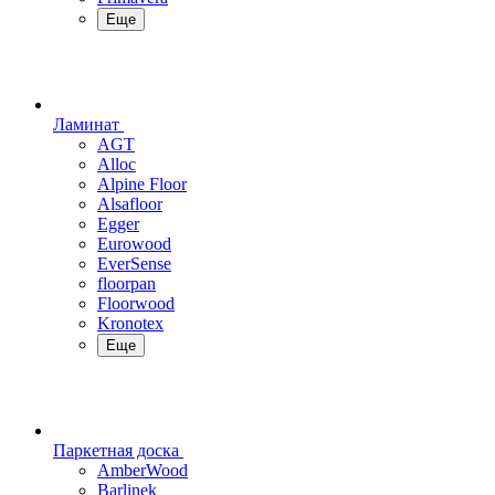
Еще
Ламинат
AGT
Alloc
Alpine Floor
Alsafloor
Egger
Eurowood
EverSense
floorpan
Floorwood
Kronotex
Еще
Паркетная доска
AmberWood
Barlinek