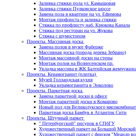
Заливка стяжки пола ул. Камышовая
Заливка стяжки Пулковское шоссе
Замена пола в квартире на ул. Ефимова
Монтаж профлиста и заливка стяжки
Стяжка по профлисту наб. Крюкова Канала
Стяжка под ресторан на ул. Жукова
Стяжка с шумостопом
Проекты. Массивная доска
Замена полов в музее Фаберже
Массивная доска (порода дерева Зебрано)
Монтаж массивной доски на стены
Монтаж полов на Вознесенском пр.
Укладка массива в ЖК Балтийская жемчужин
Проекты. Керамогранит (плитка)
Музей Голландская кухня
Укладка керамогранита в Энколово
Проекты. Паркетная доска
Замена паркетной доски в офисе
Монтаж паркетной доски в Комарово
Новый пол для Великолукского мясокомбинат
Паркетная доска Бамбук в Атлантик Сити
Проекты. Штучный паркет
" Петербургский" рисунок в СПбГУ
Художественный паркет на Большой Морской
Художественный паркет с фризом "Меандр во