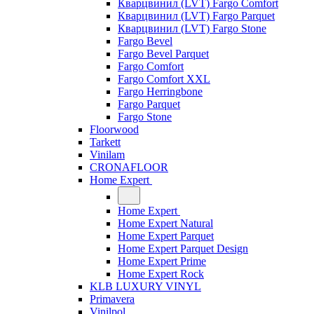
Кварцвинил (LVT) Fargo Comfort
Кварцвинил (LVT) Fargo Parquet
Кварцвинил (LVT) Fargo Stone
Fargo Bevel
Fargo Bevel Parquet
Fargo Comfort
Fargo Comfort XXL
Fargo Herringbone
Fargo Parquet
Fargo Stone
Floorwood
Tarkett
Vinilam
CRONAFLOOR
Home Expert
Home Expert
Home Expert Natural
Home Expert Parquet
Home Expert Parquet Design
Home Expert Prime
Home Expert Rock
KLB LUXURY VINYL
Primavera
Vinilpol