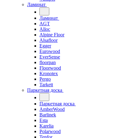
Ламинат
Ламинат
AGT
Alloc
Alpine Floor
Alsafloor
Egger
Eurowood
EverSense
floorpan
Floorwood
Kronotex
Pergo
Tarkett
Паркетная доска
Паркетная доска
AmberWood
Barlinek
Esta
Karelia
Polarwood
Tenfor