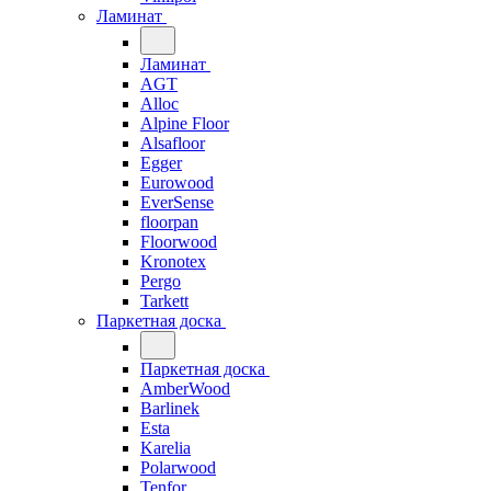
Ламинат
Ламинат
AGT
Alloc
Alpine Floor
Alsafloor
Egger
Eurowood
EverSense
floorpan
Floorwood
Kronotex
Pergo
Tarkett
Паркетная доска
Паркетная доска
AmberWood
Barlinek
Esta
Karelia
Polarwood
Tenfor