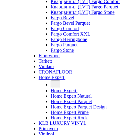
Кварцвинил (LVT) Fargo Comfort
Кварцвинил (LVT) Fargo Parquet
Кварцвинил (LVT) Fargo Stone
Fargo Bevel
Fargo Bevel Parquet
Fargo Comfort
Fargo Comfort XXL
Fargo Herringbone
Fargo Parquet
Fargo Stone
Floorwood
Tarkett
Vinilam
CRONAFLOOR
Home Expert
Home Expert
Home Expert Natural
Home Expert Parquet
Home Expert Parquet Design
Home Expert Prime
Home Expert Rock
KLB LUXURY VINYL
Primavera
Vinilpol