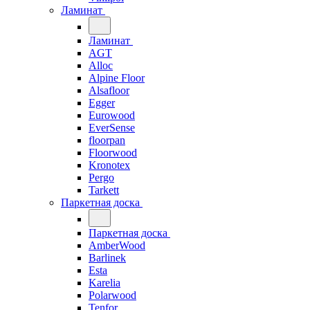
Ламинат
Ламинат
AGT
Alloc
Alpine Floor
Alsafloor
Egger
Eurowood
EverSense
floorpan
Floorwood
Kronotex
Pergo
Tarkett
Паркетная доска
Паркетная доска
AmberWood
Barlinek
Esta
Karelia
Polarwood
Tenfor