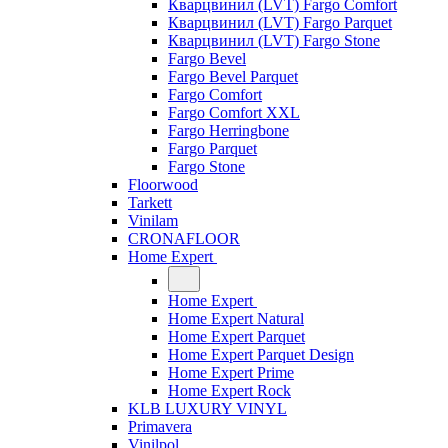
Кварцвинил (LVT) Fargo Comfort
Кварцвинил (LVT) Fargo Parquet
Кварцвинил (LVT) Fargo Stone
Fargo Bevel
Fargo Bevel Parquet
Fargo Comfort
Fargo Comfort XXL
Fargo Herringbone
Fargo Parquet
Fargo Stone
Floorwood
Tarkett
Vinilam
CRONAFLOOR
Home Expert
Home Expert
Home Expert Natural
Home Expert Parquet
Home Expert Parquet Design
Home Expert Prime
Home Expert Rock
KLB LUXURY VINYL
Primavera
Vinilpol