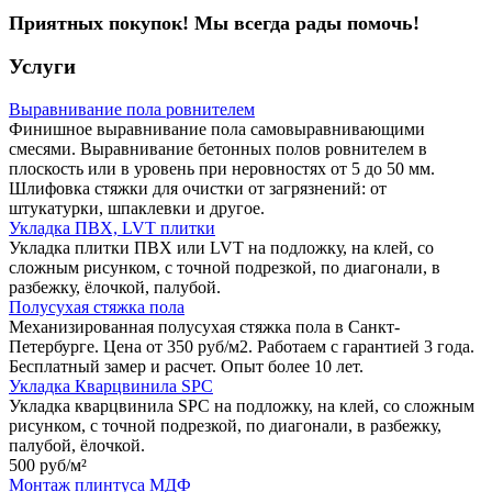
Приятных покупок! Мы всегда рады помочь!
Услуги
Выравнивание пола ровнителем
Финишное выравнивание пола самовыравнивающими
смесями. Выравнивание бетонных полов ровнителем в
плоскость или в уровень при неровностях от 5 до 50 мм.
Шлифовка стяжки для очистки от загрязнений: от
штукатурки, шпаклевки и другое.
Укладка ПВХ, LVT плитки
Укладка плитки ПВХ или LVT на подложку, на клей, со
сложным рисунком, с точной подрезкой, по диагонали, в
разбежку, ёлочкой, палубой.
Полусухая стяжка пола
Механизированная полусухая стяжка пола в Санкт-
Петербурге. Цена от 350 руб/м2. Работаем с гарантией 3 года.
Бесплатный замер и расчет. Опыт более 10 лет.
Укладка Кварцвинила SPC
Укладка кварцвинила SPC на подложку, на клей, со сложным
рисунком, с точной подрезкой, по диагонали, в разбежку,
палубой, ёлочкой.
500 руб/
м²
Монтаж плинтуса МДФ