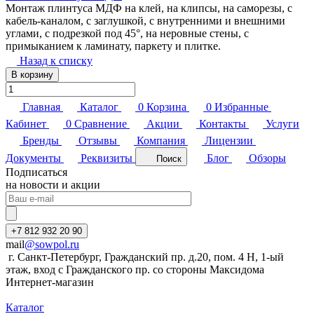
Монтаж плинтуса МДФ на клей, на клипсы, на саморезы, с
кабель-каналом, с заглушкой, с внутренними и внешними
углами, с подрезкой под 45°, на неровные стены, с
примыканием к ламинату, паркету и плитке.
Назад к списку
В корзину
Главная
Каталог
0
Корзина
0
Избранные
Кабинет
0
Сравнение
Акции
Контакты
Услуги
Бренды
Отзывы
Компания
Лицензии
Документы
Реквизиты
Блог
Обзоры
Поиск
Подписаться
на новости и акции
+7 812 932 20 90
mail
@sowpol.ru
г. Санкт-Петербург, Гражданский пр. д.20, пом. 4 Н, 1-ый
этаж, вход с Гражданского пр. со стороны Максидома
Интернет-магазин
Каталог