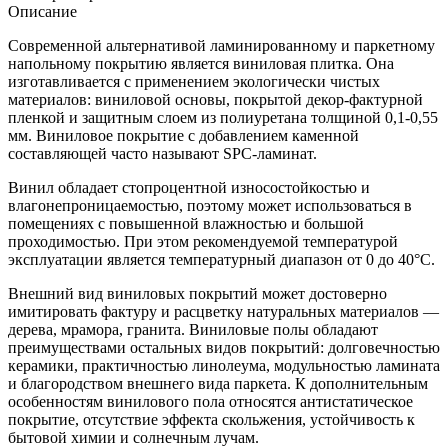
Описание
Современной альтернативой ламинированному и паркетному
напольному покрытию является виниловая плитка. Она
изготавливается с применением экологически чистых
материалов: виниловой основы, покрытой декор-фактурной
пленкой и защитным слоем из полиуретана толщиной 0,1-0,55
мм. Виниловое покрытие с добавлением каменной
составляющей часто называют SPC-ламинат.
Винил обладает стопроцентной износостойкостью и
влагонепроницаемостью, поэтому может использоваться в
помещениях с повышенной влажностью и большой
проходимостью. При этом рекомендуемой температурой
эксплуатации является температурный диапазон от 0 до 40°С.
Внешний вид виниловых покрытий может достоверно
имитировать фактуру и расцветку натуральных материалов —
дерева, мрамора, гранита. Виниловые полы обладают
преимуществами остальных видов покрытий: долговечностью
керамики, практичностью линолеума, модульностью ламината
и благородством внешнего вида паркета. К дополнительным
особенностям винилового пола относятся антистатическое
покрытие, отсутствие эффекта скольжения, устойчивость к
бытовой химии и солнечным лучам.