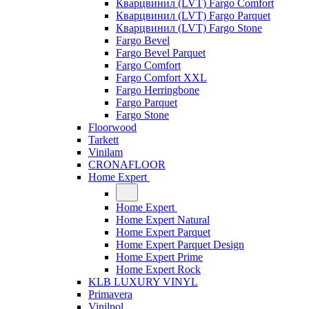
Кварцвинил (LVT) Fargo Comfort
Кварцвинил (LVT) Fargo Parquet
Кварцвинил (LVT) Fargo Stone
Fargo Bevel
Fargo Bevel Parquet
Fargo Comfort
Fargo Comfort XXL
Fargo Herringbone
Fargo Parquet
Fargo Stone
Floorwood
Tarkett
Vinilam
CRONAFLOOR
Home Expert
Home Expert
Home Expert Natural
Home Expert Parquet
Home Expert Parquet Design
Home Expert Prime
Home Expert Rock
KLB LUXURY VINYL
Primavera
Vinilpol