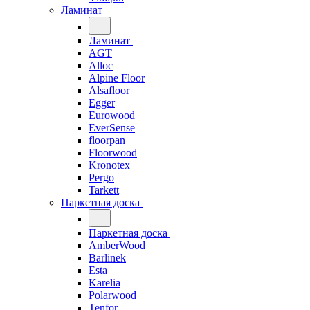
Ламинат
Ламинат
AGT
Alloc
Alpine Floor
Alsafloor
Egger
Eurowood
EverSense
floorpan
Floorwood
Kronotex
Pergo
Tarkett
Паркетная доска
Паркетная доска
AmberWood
Barlinek
Esta
Karelia
Polarwood
Tenfor