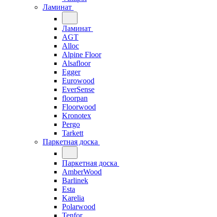
Ламинат
Ламинат
AGT
Alloc
Alpine Floor
Alsafloor
Egger
Eurowood
EverSense
floorpan
Floorwood
Kronotex
Pergo
Tarkett
Паркетная доска
Паркетная доска
AmberWood
Barlinek
Esta
Karelia
Polarwood
Tenfor