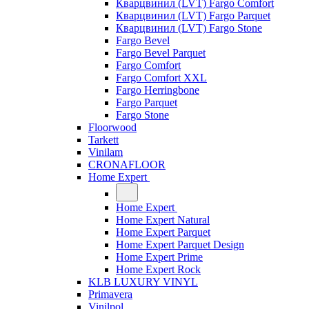
Кварцвинил (LVT) Fargo Comfort
Кварцвинил (LVT) Fargo Parquet
Кварцвинил (LVT) Fargo Stone
Fargo Bevel
Fargo Bevel Parquet
Fargo Comfort
Fargo Comfort XXL
Fargo Herringbone
Fargo Parquet
Fargo Stone
Floorwood
Tarkett
Vinilam
CRONAFLOOR
Home Expert
Home Expert
Home Expert Natural
Home Expert Parquet
Home Expert Parquet Design
Home Expert Prime
Home Expert Rock
KLB LUXURY VINYL
Primavera
Vinilpol