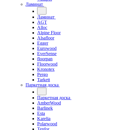
Ламинат
Ламинат
AGT
Alloc
Alpine Floor
Alsafloor
Egger
Eurowood
EverSense
floorpan
Floorwood
Kronotex
Pergo
Tarkett
Паркетная доска
Паркетная доска
AmberWood
Barlinek
Esta
Karelia
Polarwood
Tenfor