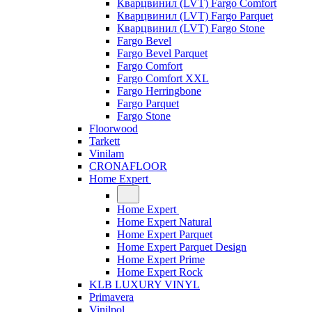
Кварцвинил (LVT) Fargo Comfort
Кварцвинил (LVT) Fargo Parquet
Кварцвинил (LVT) Fargo Stone
Fargo Bevel
Fargo Bevel Parquet
Fargo Comfort
Fargo Comfort XXL
Fargo Herringbone
Fargo Parquet
Fargo Stone
Floorwood
Tarkett
Vinilam
CRONAFLOOR
Home Expert
Home Expert
Home Expert Natural
Home Expert Parquet
Home Expert Parquet Design
Home Expert Prime
Home Expert Rock
KLB LUXURY VINYL
Primavera
Vinilpol