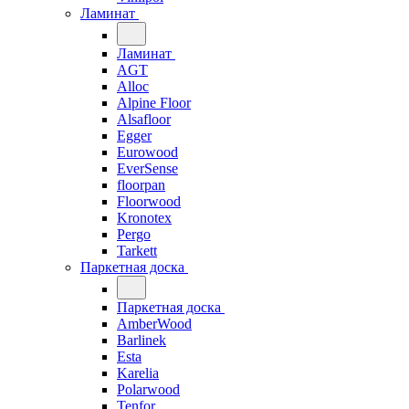
Ламинат
Ламинат
AGT
Alloc
Alpine Floor
Alsafloor
Egger
Eurowood
EverSense
floorpan
Floorwood
Kronotex
Pergo
Tarkett
Паркетная доска
Паркетная доска
AmberWood
Barlinek
Esta
Karelia
Polarwood
Tenfor