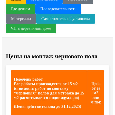
Где делаем
Последовательность
Материалы
Самостоятельная установка
ЧП в деревянном доме
Цены на монтаж чернового пола
Перечень работ
Цена
Все работы производятся от 15 м2
от за
(стоимость работ по монтажу
м2
"черновых" полов для метража до 15
или
м2 расчитывается индивидуально)
м.пог.
(Цены действительны до 31.12.2025)