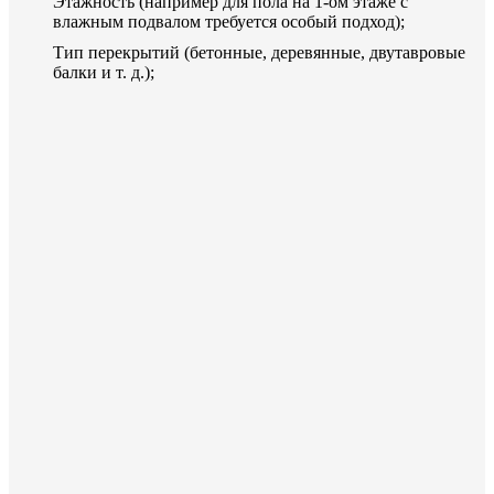
Этажность (например для пола на 1-ом этаже с
влажным подвалом требуется особый подход);
Тип перекрытий (бетонные, деревянные, двутавровые
балки и т. д.);