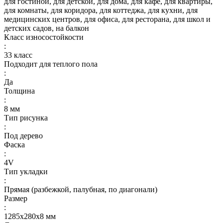
для гостиной, для детской, для дома, для кафе, для квартиры,
для комнаты, для коридора, для коттеджа, для кухни, для
медицинских центров, для офиса, для ресторана, для школ и
детских садов, на балкон
Класс износостойкости
:
33 класс
Подходит для теплого пола
:
Да
Толщина
:
8 мм
Тип рисунка
:
Под дерево
Фаска
:
4V
Тип укладки
:
Прямая (разбежкой, палубная, по диагонали)
Размер
:
1285х280х8 мм