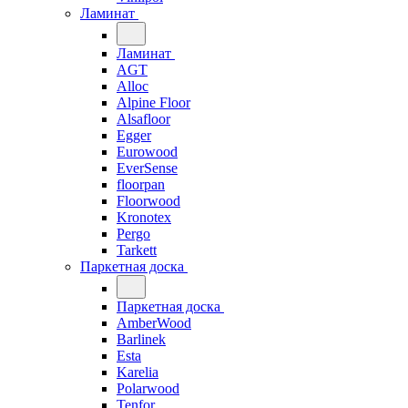
Ламинат
Ламинат
AGT
Alloc
Alpine Floor
Alsafloor
Egger
Eurowood
EverSense
floorpan
Floorwood
Kronotex
Pergo
Tarkett
Паркетная доска
Паркетная доска
AmberWood
Barlinek
Esta
Karelia
Polarwood
Tenfor