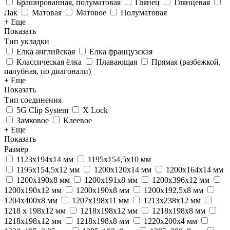
Брашированная, полуматовая
Глянец
Глянцевая
Лак
Матовая
Матовое
Полуматовая
+ Еще
Показать
Тип укладки
Елка английская
Елка французская
Классическая ёлка
Плавающая
Прямая (разбежкой,
палубная, по диагонали)
+ Еще
Показать
Тип соединения
5G Clip System
X Lock
Замковое
Клеевое
+ Еще
Показать
Размер
1123x194x14 мм
1195x154,5x10 мм
1195x154,5x12 мм
1200x120x14 мм
1200x164x14 мм
1200x190x8 мм
1200x191x8 мм
1200x396x12 мм
1200х190х12 мм
1200х190х8 мм
1200х192,5х8 мм
1204x400x8 мм
1207x198x11 мм
1213x238x12 мм
1218 х 198x12 мм
1218х198x12 мм
1218х198x8 мм
1218х198х12 мм
1218х198х8 мм
1220x200x4 мм