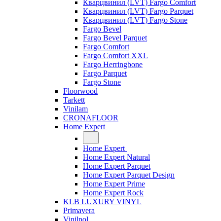
Кварцвинил (LVT) Fargo Comfort
Кварцвинил (LVT) Fargo Parquet
Кварцвинил (LVT) Fargo Stone
Fargo Bevel
Fargo Bevel Parquet
Fargo Comfort
Fargo Comfort XXL
Fargo Herringbone
Fargo Parquet
Fargo Stone
Floorwood
Tarkett
Vinilam
CRONAFLOOR
Home Expert
Home Expert
Home Expert Natural
Home Expert Parquet
Home Expert Parquet Design
Home Expert Prime
Home Expert Rock
KLB LUXURY VINYL
Primavera
Vinilpol