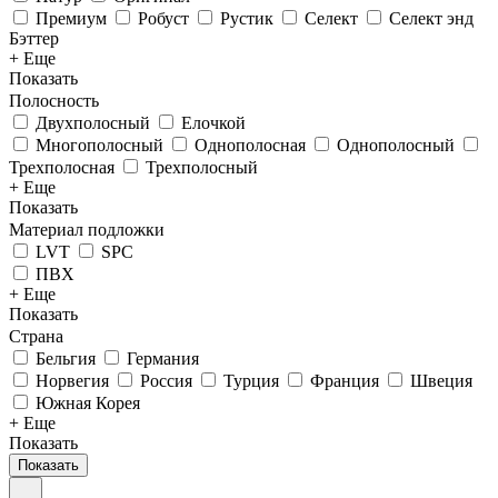
Премиум
Робуст
Рустик
Селект
Селект энд
Бэттер
+ Еще
Показать
Полосность
Двухполосный
Елочкой
Многополосный
Однополосная
Однополосный
Трехполосная
Трехполосный
+ Еще
Показать
Материал подложки
LVT
SPC
ПВХ
+ Еще
Показать
Страна
Бельгия
Германия
Норвегия
Россия
Турция
Франция
Швеция
Южная Корея
+ Еще
Показать
Показать