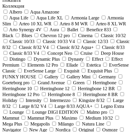
Показать
Коллекция
Albero
Aqua Amazone
Aqua Life
Aqua Life XL
Armonia Large
Armonia
Slim
Arteo 10 XL WR
Arteo 8 M WR
Arteo 8 XL WR
Arto Synergy 4V
Aura
Ballet
Benefice 833
Black
Blues
Chevron 12 pro
Cinema
Classic 10/32
Classic 10/33
Classic 10/33 V4
Classic 12/33
Classic
8/32
Classic 8/32 V4
Classic 8/32 Аqua+
Classic 8/33
Classic 8/33 V4
Concept Neo
Cruise
Deep House
Distingo
Dynamic Plus
Dynasty
Effect
Effect
Premium
Elements 12 Pro
Ellade
Estetica
EverSense
Classic
EverSense Large
Exquisit
Exquisit Plus
FUNKY HOUSE
Gallery
Gallery Mini
Germany
Goeteborg pro
Grand Avenue
Green
Herringbone
Herringbone 10
Herringbone 12
Herringbone 12 BR
Herringbone 12 Pro
Herringbone 8
Herringbone 8 BR
Holiday
Intensity
Intermezzo
Kingsize 8/32
Large
8/32
Large 8/32 V4
Large 8/33 AQUA+
Legno Extra
Lounge
Lounge DIGI EDITION
Malmo pro
Mammut
Mammut Plus
Maximo
Medium 10/32
Mega Plus
Megapolis
Milango
Natura Line
Navigator
New Age
Nordica
Original
Osmoze