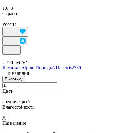
:
1.643
Страна
:
Россия
2 790 руб/
м²
Ламинат Alpine Floor Дуб Негев 62759
В наличии
В корзину
Цвет
:
средне-серый
Влагостойкость
:
Да
Назначение
: