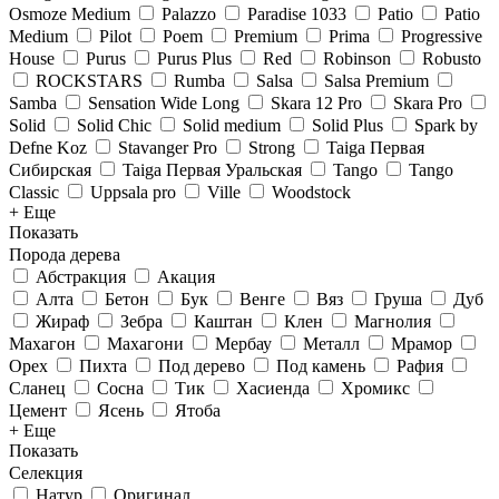
Osmoze Medium
Palazzo
Paradise 1033
Patio
Patio
Medium
Pilot
Poem
Premium
Prima
Progressive
House
Purus
Purus Plus
Red
Robinson
Robusto
ROCKSTARS
Rumba
Salsa
Salsa Premium
Samba
Sensation Wide Long
Skara 12 Pro
Skara Pro
Solid
Solid Chic
Solid medium
Solid Plus
Spark by
Defne Koz
Stavanger Pro
Strong
Taiga Первая
Сибирская
Taiga Первая Уральская
Tango
Tango
Classic
Uppsala pro
Ville
Woodstock
+ Еще
Показать
Порода дерева
Абстракция
Акация
Алта
Бетон
Бук
Венге
Вяз
Груша
Дуб
Жираф
Зебра
Каштан
Клен
Магнолия
Махагон
Махагони
Мербау
Металл
Мрамор
Орех
Пихта
Под дерево
Под камень
Рафия
Сланец
Сосна
Тик
Хасиенда
Хромикс
Цемент
Ясень
Ятоба
+ Еще
Показать
Селекция
Натур
Оригинал