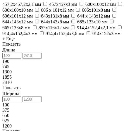
457,2x457,2x2,1 мм
457x457x3 мм
600х100x12 мм
600х100х10 мм
606 х 101x12 мм
606х101x8 мм
606х101х12 мм
643х131х8 мм
644 x 143x12 мм
644х143х12 мм
644х143х8 мм
665x133x10 мм
665x133x8 мм
855x116x12 мм
914,4x152,4x2,1 мм
914,4x152,4x3 мм
914,4х152,4х3,6 мм
914x152x3 мм
+ Еще
Показать
Длина
190
745
1300
1855
2410
Показать
Ширина
100
375
650
925
1200