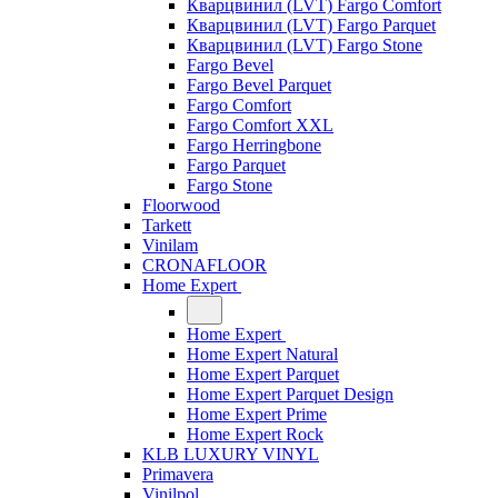
Кварцвинил (LVT) Fargo Comfort
Кварцвинил (LVT) Fargo Parquet
Кварцвинил (LVT) Fargo Stone
Fargo Bevel
Fargo Bevel Parquet
Fargo Comfort
Fargo Comfort XXL
Fargo Herringbone
Fargo Parquet
Fargo Stone
Floorwood
Tarkett
Vinilam
CRONAFLOOR
Home Expert
Home Expert
Home Expert Natural
Home Expert Parquet
Home Expert Parquet Design
Home Expert Prime
Home Expert Rock
KLB LUXURY VINYL
Primavera
Vinilpol