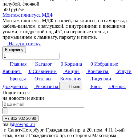
палубой, ёлочкой.
500 руб/
м²
Монтаж плинтуса МДФ
Монтаж плинтуса МДФ на клей, на клипсы, на саморезы, с
кабель-каналом, с заглушкой, с внутренними и внешними
углами, с подрезкой под 45°, на неровные стены, с
примыканием к ламинату, паркету и плитке.
Назад к списку
В корзину
Главная
Каталог
0
Корзина
0
Избранные
Кабинет
0
Сравнение
Акции
Контакты
Услуги
Бренды
Отзывы
Компания
Лицензии
Документы
Реквизиты
Блог
Обзоры
Поиск
Подписаться
на новости и акции
+7 812 932 20 90
mail
@sowpol.ru
г. Санкт-Петербург, Гражданский пр. д.20, пом. 4 Н, 1-ый
этаж, вход с Гражданского пр. со стороны Максидома