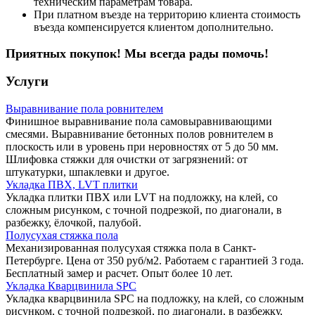
техническим параметрам товара.
При платном въезде на территорию клиента стоимость
въезда компенсируется клиентом дополнительно.
Приятных покупок! Мы всегда рады помочь!
Услуги
Выравнивание пола ровнителем
Финишное выравнивание пола самовыравнивающими
смесями. Выравнивание бетонных полов ровнителем в
плоскость или в уровень при неровностях от 5 до 50 мм.
Шлифовка стяжки для очистки от загрязнений: от
штукатурки, шпаклевки и другое.
Укладка ПВХ, LVT плитки
Укладка плитки ПВХ или LVT на подложку, на клей, со
сложным рисунком, с точной подрезкой, по диагонали, в
разбежку, ёлочкой, палубой.
Полусухая стяжка пола
Механизированная полусухая стяжка пола в Санкт-
Петербурге. Цена от 350 руб/м2. Работаем с гарантией 3 года.
Бесплатный замер и расчет. Опыт более 10 лет.
Укладка Кварцвинила SPC
Укладка кварцвинила SPC на подложку, на клей, со сложным
рисунком, с точной подрезкой, по диагонали, в разбежку,