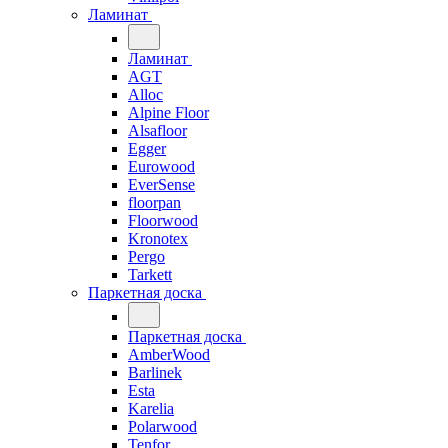
Ламинат
Ламинат
AGT
Alloc
Alpine Floor
Alsafloor
Egger
Eurowood
EverSense
floorpan
Floorwood
Kronotex
Pergo
Tarkett
Паркетная доска
Паркетная доска
AmberWood
Barlinek
Esta
Karelia
Polarwood
Tenfor