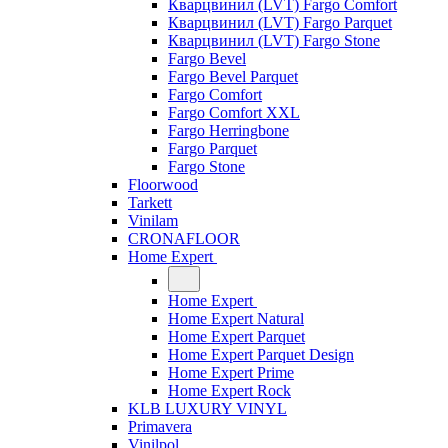
Кварцвинил (LVT) Fargo Comfort
Кварцвинил (LVT) Fargo Parquet
Кварцвинил (LVT) Fargo Stone
Fargo Bevel
Fargo Bevel Parquet
Fargo Comfort
Fargo Comfort XXL
Fargo Herringbone
Fargo Parquet
Fargo Stone
Floorwood
Tarkett
Vinilam
CRONAFLOOR
Home Expert
Home Expert
Home Expert Natural
Home Expert Parquet
Home Expert Parquet Design
Home Expert Prime
Home Expert Rock
KLB LUXURY VINYL
Primavera
Vinilpol