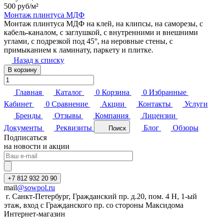
500 руб/
м²
Монтаж плинтуса МДФ
Монтаж плинтуса МДФ на клей, на клипсы, на саморезы, с
кабель-каналом, с заглушкой, с внутренними и внешними
углами, с подрезкой под 45°, на неровные стены, с
примыканием к ламинату, паркету и плитке.
Назад к списку
В корзину
Главная
Каталог
0
Корзина
0
Избранные
Кабинет
0
Сравнение
Акции
Контакты
Услуги
Бренды
Отзывы
Компания
Лицензии
Документы
Реквизиты
Блог
Обзоры
Поиск
Подписаться
на новости и акции
+7 812 932 20 90
mail
@sowpol.ru
г. Санкт-Петербург, Гражданский пр. д.20, пом. 4 Н, 1-ый
этаж, вход с Гражданского пр. со стороны Максидома
Интернет-магазин