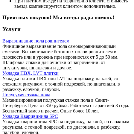
При платном въезде на территорию клиента стоимость
въезда компенсируется клиентом дополнительно.
Приятных покупок! Мы всегда рады помочь!
Услуги
Выравнивание пола ровнителем
Финишное выравнивание пола самовыравнивающими
смесями. Выравнивание бетонных полов ровнителем в
плоскость или в уровень при неровностях от 5 до 50 мм.
Шлифовка стяжки для очистки от загрязнений: от
штукатурки, шпаклевки и другое.
Укладка ПВХ, LVT плитки
Укладка плитки ПВХ или LVT на подложку, на клей, со
сложным рисунком, с точной подрезкой, по диагонали, в
разбежку, ёлочкой, палубой.
Полусухая стяжка пола
Механизированная полусухая стяжка пола в Санкт-
Петербурге. Цена от 350 руб/м2. Работаем с гарантией 3 года.
Бесплатный замер и расчет. Опыт более 10 лет.
Укладка Кварцвинила SPC
Укладка кварцвинила SPC на подложку, на клей, со сложным
рисунком, с точной подрезкой, по диагонали, в разбежку,
палубой, ёлочкой.