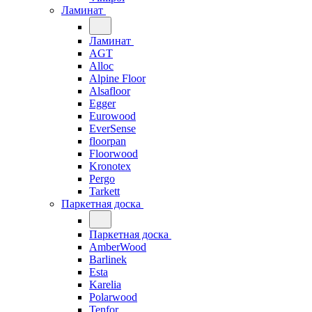
Ламинат
Ламинат
AGT
Alloc
Alpine Floor
Alsafloor
Egger
Eurowood
EverSense
floorpan
Floorwood
Kronotex
Pergo
Tarkett
Паркетная доска
Паркетная доска
AmberWood
Barlinek
Esta
Karelia
Polarwood
Tenfor