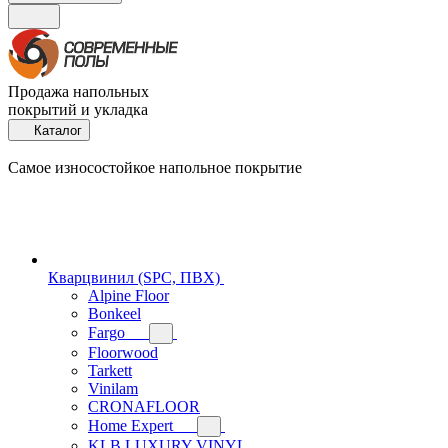
Продажа напольных
покрытий и укладка
Каталог
Самое износостойкое напольное покрытие
Кварцвинил (SPC, ПВХ)
Alpine Floor
Bonkeel
Fargo
Floorwood
Tarkett
Vinilam
CRONAFLOOR
Home Expert
KLB LUXURY VINYL