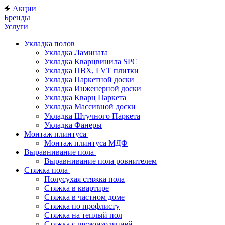
Акции
Бренды
Услуги
Укладка полов
Укладка Ламината
Укладка Кварцвинила SPC
Укладка ПВХ, LVT плитки
Укладка Паркетной доски
Укладка Инженерной доски
Укладка Кварц Паркета
Укладка Массивной доски
Укладка Штучного Паркета
Укладка Фанеры
Монтаж плинтуса
Монтаж плинтуса МДФ
Выравнивание пола
Выравнивание пола ровнителем
Стяжка пола
Полусухая стяжка пола
Стяжка в квартире
Стяжка в частном доме
Стяжка по профлисту
Стяжка на теплый пол
Стяжка с шумоизоляцией