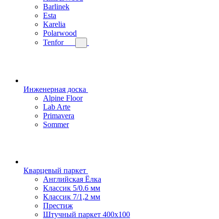
Barlinek
Esta
Karelia
Polarwood
Tenfor
Инженерная доска
Alpine Floor
Lab Arte
Primavera
Sommer
Кварцевый паркет
Английская Ёлка
Классик 5/0.6 мм
Классик 7/1,2 мм
Престиж
Штучный паркет 400x100