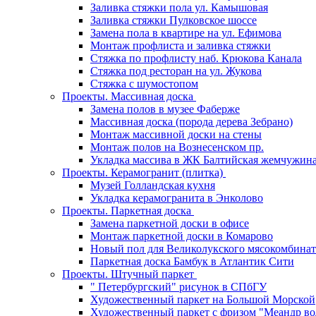
Заливка стяжки пола ул. Камышовая
Заливка стяжки Пулковское шоссе
Замена пола в квартире на ул. Ефимова
Монтаж профлиста и заливка стяжки
Стяжка по профлисту наб. Крюкова Канала
Стяжка под ресторан на ул. Жукова
Стяжка с шумостопом
Проекты. Массивная доска
Замена полов в музее Фаберже
Массивная доска (порода дерева Зебрано)
Монтаж массивной доски на стены
Монтаж полов на Вознесенском пр.
Укладка массива в ЖК Балтийская жемчужин
Проекты. Керамогранит (плитка)
Музей Голландская кухня
Укладка керамогранита в Энколово
Проекты. Паркетная доска
Замена паркетной доски в офисе
Монтаж паркетной доски в Комарово
Новый пол для Великолукского мясокомбинат
Паркетная доска Бамбук в Атлантик Сити
Проекты. Штучный паркет
" Петербургский" рисунок в СПбГУ
Художественный паркет на Большой Морской
Художественный паркет с фризом "Меандр во