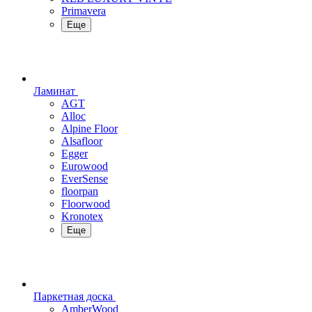
Primavera
Еще
Ламинат
AGT
Alloc
Alpine Floor
Alsafloor
Egger
Eurowood
EverSense
floorpan
Floorwood
Kronotex
Еще
Паркетная доска
AmberWood