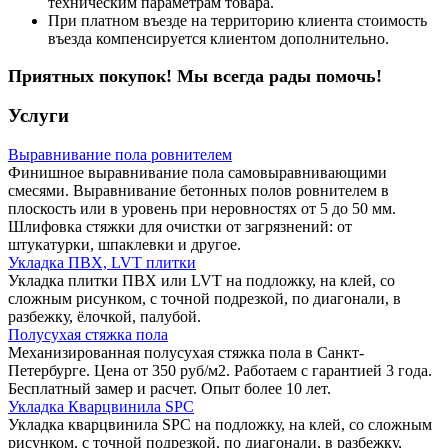
техническим параметрам товара.
При платном въезде на территорию клиента стоимость
въезда компенсируется клиентом дополнительно.
Приятных покупок! Мы всегда рады помочь!
Услуги
Выравнивание пола ровнителем
Финишное выравнивание пола самовыравнивающими
смесями. Выравнивание бетонных полов ровнителем в
плоскость или в уровень при неровностях от 5 до 50 мм.
Шлифовка стяжки для очистки от загрязнений: от
штукатурки, шпаклевки и другое.
Укладка ПВХ, LVT плитки
Укладка плитки ПВХ или LVT на подложку, на клей, со
сложным рисунком, с точной подрезкой, по диагонали, в
разбежку, ёлочкой, палубой.
Полусухая стяжка пола
Механизированная полусухая стяжка пола в Санкт-
Петербурге. Цена от 350 руб/м2. Работаем с гарантией 3 года.
Бесплатный замер и расчет. Опыт более 10 лет.
Укладка Кварцвинила SPC
Укладка кварцвинила SPC на подложку, на клей, со сложным
рисунком, с точной подрезкой, по диагонали, в разбежку,