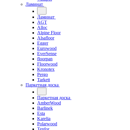
Ламинат
Ламинат
AGT
Alloc
Alpine Floor
Alsafloor
Egger
Eurowood
EverSense
floorpan
Floorwood
Kronotex
Pergo
Tarkett
Паркетная доска
Паркетная доска
AmberWood
Barlinek
Esta
Karelia
Polarwood
Tenfor