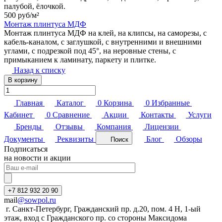
палубой, ёлочкой.
500 руб/
м²
Монтаж плинтуса МДФ
Монтаж плинтуса МДФ на клей, на клипсы, на саморезы, с
кабель-каналом, с заглушкой, с внутренними и внешними
углами, с подрезкой под 45°, на неровные стены, с
примыканием к ламинату, паркету и плитке.
Назад к списку
В корзину
Главная
Каталог
0
Корзина
0
Избранные
Кабинет
0
Сравнение
Акции
Контакты
Услуги
Бренды
Отзывы
Компания
Лицензии
Документы
Реквизиты
Блог
Обзоры
Поиск
Подписаться
на новости и акции
+7 812 932 20 90
mail
@sowpol.ru
г. Санкт-Петербург, Гражданский пр. д.20, пом. 4 Н, 1-ый
этаж, вход с Гражданского пр. со стороны Максидома