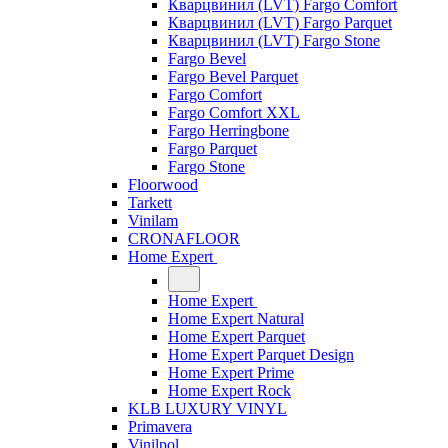
Кварцвинил (LVT) Fargo Comfort
Кварцвинил (LVT) Fargo Parquet
Кварцвинил (LVT) Fargo Stone
Fargo Bevel
Fargo Bevel Parquet
Fargo Comfort
Fargo Comfort XXL
Fargo Herringbone
Fargo Parquet
Fargo Stone
Floorwood
Tarkett
Vinilam
CRONAFLOOR
Home Expert
Home Expert
Home Expert Natural
Home Expert Parquet
Home Expert Parquet Design
Home Expert Prime
Home Expert Rock
KLB LUXURY VINYL
Primavera
Vinilpol