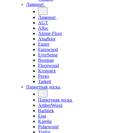
Ламинат
Ламинат
AGT
Alloc
Alpine Floor
Alsafloor
Egger
Eurowood
EverSense
floorpan
Floorwood
Kronotex
Pergo
Tarkett
Паркетная доска
Паркетная доска
AmberWood
Barlinek
Esta
Karelia
Polarwood
Tenfor