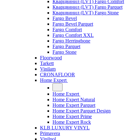
Кварцвинил (LVT) Fargo Comfort
Кварцвинил (LVT) Fargo Parquet
Кварцвинил (LVT) Fargo Stone
Fargo Bevel
Fargo Bevel Parquet
Fargo Comfort
Fargo Comfort XXL
Fargo Herringbone
Fargo Parquet
Fargo Stone
Floorwood
Tarkett
Vinilam
CRONAFLOOR
Home Expert
Home Expert
Home Expert Natural
Home Expert Parquet
Home Expert Parquet Design
Home Expert Prime
Home Expert Rock
KLB LUXURY VINYL
Primavera
Vinilpol