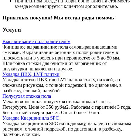
При платном въезде на территорию клиента стоимость
въезда компенсируется клиентом дополнительно.
Приятных покупок! Мы всегда рады помочь!
Услуги
Выравнивание пола ровнителем
Финишное выравнивание пола самовыравнивающими
смесями. Выравнивание бетонных полов ровнителем в
плоскость или в уровень при неровностях от 5 до 50 мм.
Шлифовка стяжки для очистки от загрязнений: от
штукатурки, шпаклевки и другое.
Укладка ПВХ, LVT плитки
Укладка плитки ПВХ или LVT на подложку, на клей, со
сложным рисунком, с точной подрезкой, по диагонали, в
разбежку, ёлочкой, палубой.
Полусухая стяжка пола
Механизированная полусухая стяжка пола в Санкт-
Петербурге. Цена от 350 руб/м2. Работаем с гарантией 3 года.
Бесплатный замер и расчет. Опыт более 10 лет.
Укладка Кварцвинила SPC
Укладка кварцвинила SPC на подложку, на клей, со сложным
рисунком, с точной подрезкой, по диагонали, в разбежку,
палубой, ёлочкой.