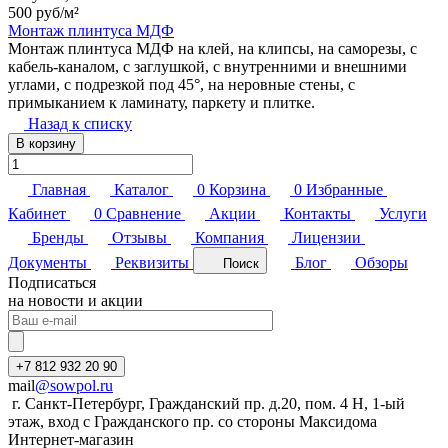
500 руб/
м²
Монтаж плинтуса МДФ
Монтаж плинтуса МДФ на клей, на клипсы, на саморезы, с
кабель-каналом, с заглушкой, с внутренними и внешними
углами, с подрезкой под 45°, на неровные стены, с
примыканием к ламинату, паркету и плитке.
Назад к списку
В корзину
Главная
Каталог
0
Корзина
0
Избранные
Кабинет
0
Сравнение
Акции
Контакты
Услуги
Бренды
Отзывы
Компания
Лицензии
Документы
Реквизиты
Блог
Обзоры
Поиск
Подписаться
на новости и акции
+7 812 932 20 90
mail
@sowpol.ru
г. Санкт-Петербург, Гражданский пр. д.20, пом. 4 Н, 1-ый
этаж, вход с Гражданского пр. со стороны Максидома
Интернет-магазин