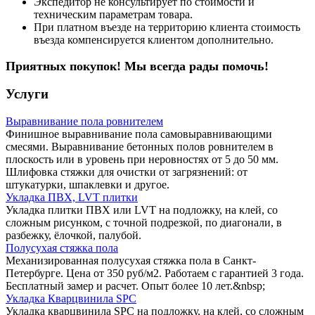
Экспедитор не консультирует по стоимости и
техническим параметрам товара.
При платном въезде на территорию клиента стоимость
въезда компенсируется клиентом дополнительно.
Приятных покупок! Мы всегда рады помочь!
Услуги
Выравнивание пола ровнителем
Финишное выравнивание пола самовыравнивающими
смесями. Выравнивание бетонных полов ровнителем в
плоскость или в уровень при неровностях от 5 до 50 мм.
Шлифовка стяжки для очистки от загрязнений: от
штукатурки, шпаклевки и другое.
Укладка ПВХ, LVT плитки
Укладка плитки ПВХ или LVT на подложку, на клей, со
сложным рисунком, с точной подрезкой, по диагонали, в
разбежку, ёлочкой, палубой.
Полусухая стяжка пола
Механизированная полусухая стяжка пола в Санкт-
Петербурге. Цена от 350 руб/м2. Работаем с гарантией 3 года.
Бесплатный замер и расчет. Опыт более 10 лет.&nbsp;
Укладка Кварцвинила SPC
Укладка кварцвинила SPC на подложку, на клей, со сложным