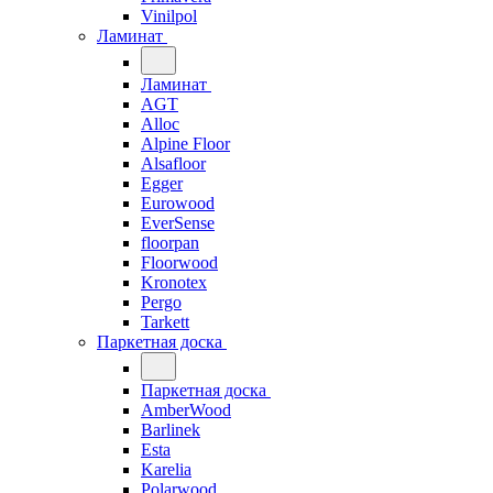
Vinilpol
Ламинат
Ламинат
AGT
Alloc
Alpine Floor
Alsafloor
Egger
Eurowood
EverSense
floorpan
Floorwood
Kronotex
Pergo
Tarkett
Паркетная доска
Паркетная доска
AmberWood
Barlinek
Esta
Karelia
Polarwood