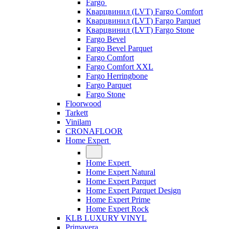
Fargo
Кварцвинил (LVT) Fargo Comfort
Кварцвинил (LVT) Fargo Parquet
Кварцвинил (LVT) Fargo Stone
Fargo Bevel
Fargo Bevel Parquet
Fargo Comfort
Fargo Comfort XXL
Fargo Herringbone
Fargo Parquet
Fargo Stone
Floorwood
Tarkett
Vinilam
CRONAFLOOR
Home Expert
Home Expert
Home Expert Natural
Home Expert Parquet
Home Expert Parquet Design
Home Expert Prime
Home Expert Rock
KLB LUXURY VINYL
Primavera