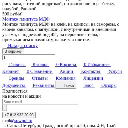
рисунком, с точной подрезкой, по диагонали, в разбежку,
палубой, ёлочкой.
500 руб/
м²
Монтаж плинтуса МДФ
Монтаж плинтуса МДФ на клей, на клипсы, на саморезы, с
кабель-каналом, с заглушкой, с внутренними и внешними
углами, с подрезкой под 45°, на неровные стены, с
примыканием к ламинату, паркету и плитке.
Назад к списку
В корзину
Главная
Каталог
0
Корзина
0
Избранные
Кабинет
0
Сравнение
Акции
Контакты
Услуги
Бренды
Отзывы
Компания
Лицензии
Документы
Реквизиты
Блог
Обзоры
Поиск
Подписаться
на новости и акции
+7 812 932 20 90
mail
@sowpol.ru
г. Санкт-Петербург, Гражданский пр. д.20, пом. 4 Н, 1-ый