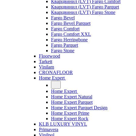
Кварцвинил (LVT) Fargo Comfort
Кварцвинил (LVT) Fargo Parquet
Кварцвинил (LVT) Fargo Stone
Fargo Bevel
Fargo Bevel Parquet
Fargo Comfort
Fargo Comfort XXL
Fargo Herringbone
Fargo Parquet
Fargo Stone
Floorwood
Tarkett
Vinilam
CRONAFLOOR
Home Expert
Home Expert
Home Expert Natural
Home Expert Parquet
Home Expert Parquet Design
Home Expert Prime
Home Expert Rock
KLB LUXURY VINYL
Primavera
Vinilpol