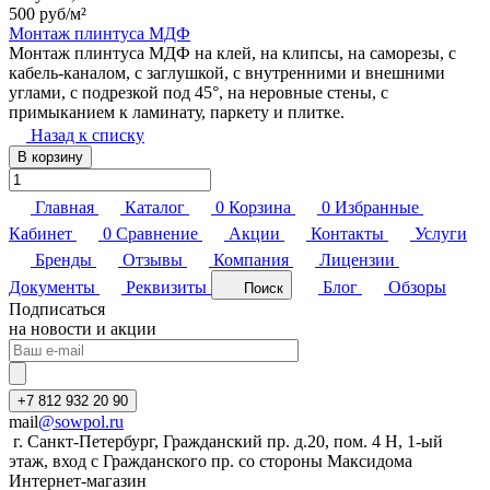
500 руб/
м²
Монтаж плинтуса МДФ
Монтаж плинтуса МДФ на клей, на клипсы, на саморезы, с
кабель-каналом, с заглушкой, с внутренними и внешними
углами, с подрезкой под 45°, на неровные стены, с
примыканием к ламинату, паркету и плитке.
Назад к списку
В корзину
Главная
Каталог
0
Корзина
0
Избранные
Кабинет
0
Сравнение
Акции
Контакты
Услуги
Бренды
Отзывы
Компания
Лицензии
Документы
Реквизиты
Блог
Обзоры
Поиск
Подписаться
на новости и акции
+7 812 932 20 90
mail
@sowpol.ru
г. Санкт-Петербург, Гражданский пр. д.20, пом. 4 Н, 1-ый
этаж, вход с Гражданского пр. со стороны Максидома
Интернет-магазин