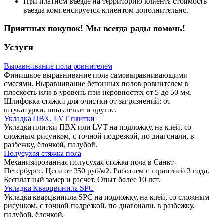
При платном въезде на территорию клиента стоимость
въезда компенсируется клиентом дополнительно.
Приятных покупок! Мы всегда рады помочь!
Услуги
Выравнивание пола ровнителем
Финишное выравнивание пола самовыравнивающими
смесями. Выравнивание бетонных полов ровнителем в
плоскость или в уровень при неровностях от 5 до 50 мм.
Шлифовка стяжки для очистки от загрязнений: от
штукатурки, шпаклевки и другое.
Укладка ПВХ, LVT плитки
Укладка плитки ПВХ или LVT на подложку, на клей, со
сложным рисунком, с точной подрезкой, по диагонали, в
разбежку, ёлочкой, палубой.
Полусухая стяжка пола
Механизированная полусухая стяжка пола в Санкт-
Петербурге. Цена от 350 руб/м2. Работаем с гарантией 3 года.
Бесплатный замер и расчет. Опыт более 10 лет.
Укладка Кварцвинила SPC
Укладка кварцвинила SPC на подложку, на клей, со сложным
рисунком, с точной подрезкой, по диагонали, в разбежку,
палубой, ёлочкой.