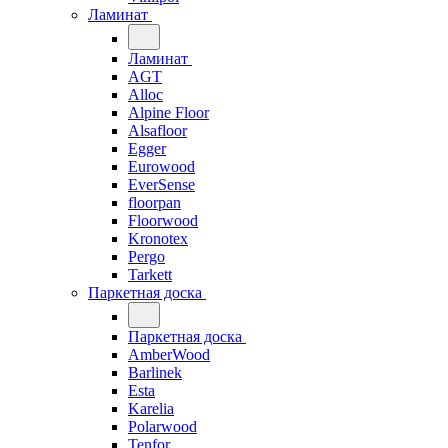
Ламинат
Ламинат
AGT
Alloc
Alpine Floor
Alsafloor
Egger
Eurowood
EverSense
floorpan
Floorwood
Kronotex
Pergo
Tarkett
Паркетная доска
Паркетная доска
AmberWood
Barlinek
Esta
Karelia
Polarwood
Tenfor