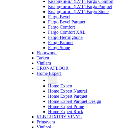
Кварцвинил (LVT) Fargo Comfort
Кварцвинил (LVT) Fargo Parquet
Кварцвинил (LVT) Fargo Stone
Fargo Bevel
Fargo Bevel Parquet
Fargo Comfort
Fargo Comfort XXL
Fargo Herringbone
Fargo Parquet
Fargo Stone
Floorwood
Tarkett
Vinilam
CRONAFLOOR
Home Expert
Home Expert
Home Expert Natural
Home Expert Parquet
Home Expert Parquet Design
Home Expert Prime
Home Expert Rock
KLB LUXURY VINYL
Primavera
Vinilpol