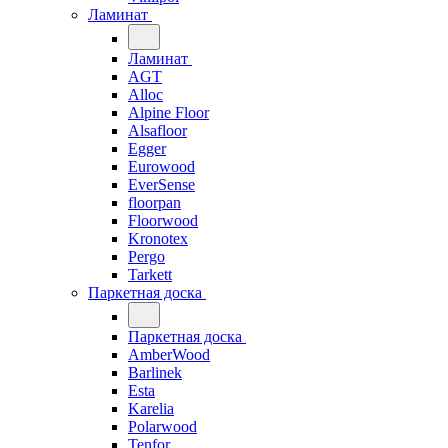
Ламинат
Ламинат
AGT
Alloc
Alpine Floor
Alsafloor
Egger
Eurowood
EverSense
floorpan
Floorwood
Kronotex
Pergo
Tarkett
Паркетная доска
Паркетная доска
AmberWood
Barlinek
Esta
Karelia
Polarwood
Tenfor