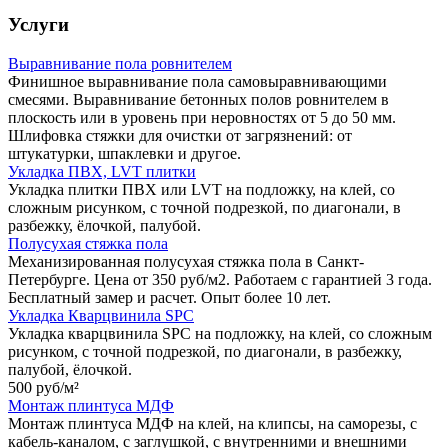
Услуги
Выравнивание пола ровнителем
Финишное выравнивание пола самовыравнивающими
смесями. Выравнивание бетонных полов ровнителем в
плоскость или в уровень при неровностях от 5 до 50 мм.
Шлифовка стяжки для очистки от загрязнений: от
штукатурки, шпаклевки и другое.
Укладка ПВХ, LVT плитки
Укладка плитки ПВХ или LVT на подложку, на клей, со
сложным рисунком, с точной подрезкой, по диагонали, в
разбежку, ёлочкой, палубой.
Полусухая стяжка пола
Механизированная полусухая стяжка пола в Санкт-
Петербурге. Цена от 350 руб/м2. Работаем с гарантией 3 года.
Бесплатный замер и расчет. Опыт более 10 лет.
Укладка Кварцвинила SPC
Укладка кварцвинила SPC на подложку, на клей, со сложным
рисунком, с точной подрезкой, по диагонали, в разбежку,
палубой, ёлочкой.
500 руб/
м²
Монтаж плинтуса МДФ
Монтаж плинтуса МДФ на клей, на клипсы, на саморезы, с
кабель-каналом, с заглушкой, с внутренними и внешними