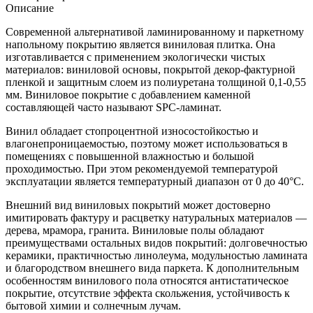
Описание
Современной альтернативой ламинированному и паркетному
напольному покрытию является виниловая плитка. Она
изготавливается с применением экологически чистых
материалов: виниловой основы, покрытой декор-фактурной
пленкой и защитным слоем из полиуретана толщиной 0,1-0,55
мм. Виниловое покрытие с добавлением каменной
составляющей часто называют SPC-ламинат.
Винил обладает стопроцентной износостойкостью и
влагонепроницаемостью, поэтому может использоваться в
помещениях с повышенной влажностью и большой
проходимостью. При этом рекомендуемой температурой
эксплуатации является температурный диапазон от 0 до 40°С.
Внешний вид виниловых покрытий может достоверно
имитировать фактуру и расцветку натуральных материалов —
дерева, мрамора, гранита. Виниловые полы обладают
преимуществами остальных видов покрытий: долговечностью
керамики, практичностью линолеума, модульностью ламината
и благородством внешнего вида паркета. К дополнительным
особенностям винилового пола относятся антистатическое
покрытие, отсутствие эффекта скольжения, устойчивость к
бытовой химии и солнечным лучам.