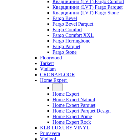
Кварцвинил (LVT) Fargo Comfort
Кварцвинил (LVT) Fargo Parquet
Кварцвинил (LVT) Fargo Stone
Fargo Bevel
Fargo Bevel Parquet
Fargo Comfort
Fargo Comfort XXL
Fargo Herringbone
Fargo Parquet
Fargo Stone
Floorwood
Tarkett
Vinilam
CRONAFLOOR
Home Expert
Home Expert
Home Expert Natural
Home Expert Parquet
Home Expert Parquet Design
Home Expert Prime
Home Expert Rock
KLB LUXURY VINYL
Primavera
Vinilpol