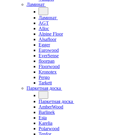
Ламинат
Ламинат
AGT
Alloc
Alpine Floor
Alsafloor
Egger
Eurowood
EverSense
floorpan
Floorwood
Kronotex
Pergo
Tarkett
Паркетная доска
Паркетная доска
AmberWood
Barlinek
Esta
Karelia
Polarwood
Tenfor