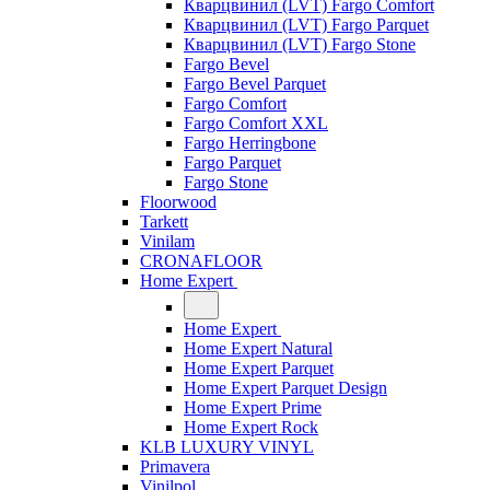
Кварцвинил (LVT) Fargo Comfort
Кварцвинил (LVT) Fargo Parquet
Кварцвинил (LVT) Fargo Stone
Fargo Bevel
Fargo Bevel Parquet
Fargo Comfort
Fargo Comfort XXL
Fargo Herringbone
Fargo Parquet
Fargo Stone
Floorwood
Tarkett
Vinilam
CRONAFLOOR
Home Expert
Home Expert
Home Expert Natural
Home Expert Parquet
Home Expert Parquet Design
Home Expert Prime
Home Expert Rock
KLB LUXURY VINYL
Primavera
Vinilpol