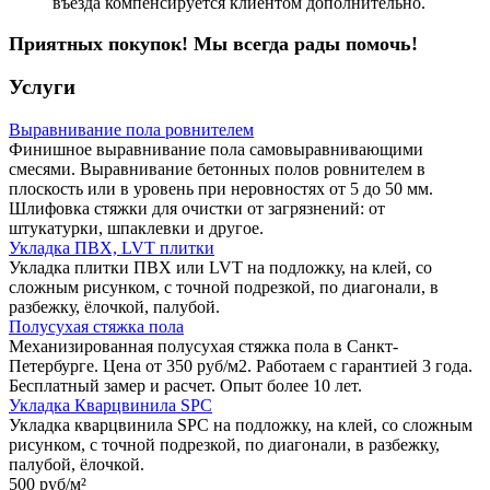
въезда компенсируется клиентом дополнительно.
Приятных покупок! Мы всегда рады помочь!
Услуги
Выравнивание пола ровнителем
Финишное выравнивание пола самовыравнивающими
смесями. Выравнивание бетонных полов ровнителем в
плоскость или в уровень при неровностях от 5 до 50 мм.
Шлифовка стяжки для очистки от загрязнений: от
штукатурки, шпаклевки и другое.
Укладка ПВХ, LVT плитки
Укладка плитки ПВХ или LVT на подложку, на клей, со
сложным рисунком, с точной подрезкой, по диагонали, в
разбежку, ёлочкой, палубой.
Полусухая стяжка пола
Механизированная полусухая стяжка пола в Санкт-
Петербурге. Цена от 350 руб/м2. Работаем с гарантией 3 года.
Бесплатный замер и расчет. Опыт более 10 лет.
Укладка Кварцвинила SPC
Укладка кварцвинила SPC на подложку, на клей, со сложным
рисунком, с точной подрезкой, по диагонали, в разбежку,
палубой, ёлочкой.
500 руб/
м²