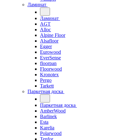
Ламинат
Ламинат
AGT
Alloc
Alpine Floor
Alsafloor
Egger
Eurowood
EverSense
floorpan
Floorwood
Kronotex
Pergo
Tarkett
Паркетная доска
Паркетная доска
AmberWood
Barlinek
Esta
Karelia
Polarwood
Tenfor