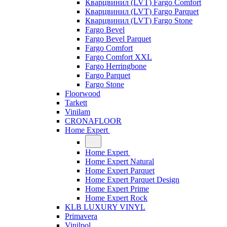
Кварцвинил (LVT) Fargo Comfort
Кварцвинил (LVT) Fargo Parquet
Кварцвинил (LVT) Fargo Stone
Fargo Bevel
Fargo Bevel Parquet
Fargo Comfort
Fargo Comfort XXL
Fargo Herringbone
Fargo Parquet
Fargo Stone
Floorwood
Tarkett
Vinilam
CRONAFLOOR
Home Expert
Home Expert
Home Expert Natural
Home Expert Parquet
Home Expert Parquet Design
Home Expert Prime
Home Expert Rock
KLB LUXURY VINYL
Primavera
Vinilpol