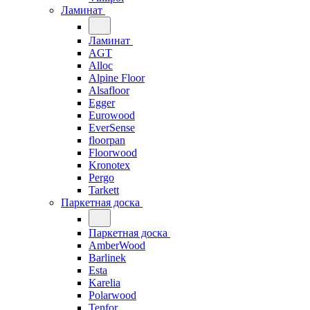
Ламинат
Ламинат
AGT
Alloc
Alpine Floor
Alsafloor
Egger
Eurowood
EverSense
floorpan
Floorwood
Kronotex
Pergo
Tarkett
Паркетная доска
Паркетная доска
AmberWood
Barlinek
Esta
Karelia
Polarwood
Tenfor