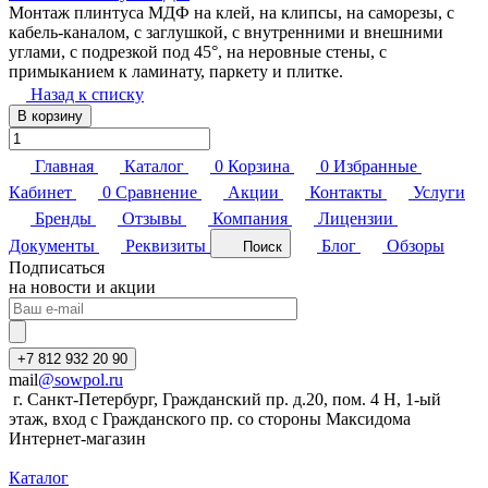
Монтаж плинтуса МДФ на клей, на клипсы, на саморезы, с
кабель-каналом, с заглушкой, с внутренними и внешними
углами, с подрезкой под 45°, на неровные стены, с
примыканием к ламинату, паркету и плитке.
Назад к списку
В корзину
Главная
Каталог
0
Корзина
0
Избранные
Кабинет
0
Сравнение
Акции
Контакты
Услуги
Бренды
Отзывы
Компания
Лицензии
Документы
Реквизиты
Блог
Обзоры
Поиск
Подписаться
на новости и акции
+7 812 932 20 90
mail
@sowpol.ru
г. Санкт-Петербург, Гражданский пр. д.20, пом. 4 Н, 1-ый
этаж, вход с Гражданского пр. со стороны Максидома
Интернет-магазин
Каталог