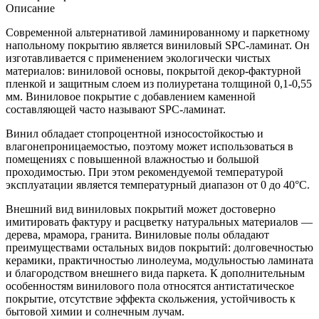
Описание
Современной альтернативой ламинированному и паркетному
напольному покрытию является виниловый SPC-ламинат. Он
изготавливается с применением экологически чистых
материалов: виниловой основы, покрытой декор-фактурной
пленкой и защитным слоем из полиуретана толщиной 0,1-0,55
мм. Виниловое покрытие с добавлением каменной
составляющей часто называют SPC-ламинат.
Винил обладает стопроцентной износостойкостью и
влагонепроницаемостью, поэтому может использоваться в
помещениях с повышенной влажностью и большой
проходимостью. При этом рекомендуемой температурой
эксплуатации является температурный диапазон от 0 до 40°С.
Внешний вид виниловых покрытий может достоверно
имитировать фактуру и расцветку натуральных материалов —
дерева, мрамора, гранита. Виниловые полы обладают
преимуществами остальных видов покрытий: долговечностью
керамики, практичностью линолеума, модульностью ламината
и благородством внешнего вида паркета. К дополнительным
особенностям винилового пола относятся антистатическое
покрытие, отсутствие эффекта скольжения, устойчивость к
бытовой химии и солнечным лучам.