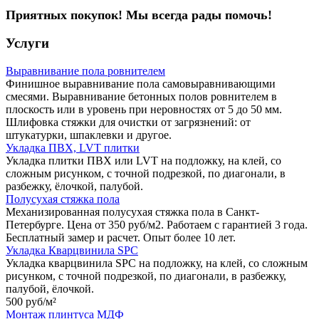
Приятных покупок! Мы всегда рады помочь!
Услуги
Выравнивание пола ровнителем
Финишное выравнивание пола самовыравнивающими
смесями. Выравнивание бетонных полов ровнителем в
плоскость или в уровень при неровностях от 5 до 50 мм.
Шлифовка стяжки для очистки от загрязнений: от
штукатурки, шпаклевки и другое.
Укладка ПВХ, LVT плитки
Укладка плитки ПВХ или LVT на подложку, на клей, со
сложным рисунком, с точной подрезкой, по диагонали, в
разбежку, ёлочкой, палубой.
Полусухая стяжка пола
Механизированная полусухая стяжка пола в Санкт-
Петербурге. Цена от 350 руб/м2. Работаем с гарантией 3 года.
Бесплатный замер и расчет. Опыт более 10 лет.
Укладка Кварцвинила SPC
Укладка кварцвинила SPC на подложку, на клей, со сложным
рисунком, с точной подрезкой, по диагонали, в разбежку,
палубой, ёлочкой.
500 руб/
м²
Монтаж плинтуса МДФ