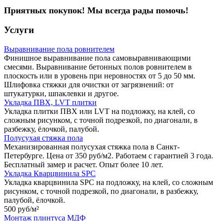
Приятных покупок! Мы всегда рады помочь!
Услуги
Выравнивание пола ровнителем
Финишное выравнивание пола самовыравнивающими
смесями. Выравнивание бетонных полов ровнителем в
плоскость или в уровень при неровностях от 5 до 50 мм.
Шлифовка стяжки для очистки от загрязнений: от
штукатурки, шпаклевки и другое.
Укладка ПВХ, LVT плитки
Укладка плитки ПВХ или LVT на подложку, на клей, со
сложным рисунком, с точной подрезкой, по диагонали, в
разбежку, ёлочкой, палубой.
Полусухая стяжка пола
Механизированная полусухая стяжка пола в Санкт-
Петербурге. Цена от 350 руб/м2. Работаем с гарантией 3 года.
Бесплатный замер и расчет. Опыт более 10 лет.
Укладка Кварцвинила SPC
Укладка кварцвинила SPC на подложку, на клей, со сложным
рисунком, с точной подрезкой, по диагонали, в разбежку,
палубой, ёлочкой.
500 руб/
м²
Монтаж плинтуса МДФ