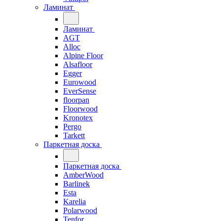
Ламинат
Ламинат
AGT
Alloc
Alpine Floor
Alsafloor
Egger
Eurowood
EverSense
floorpan
Floorwood
Kronotex
Pergo
Tarkett
Паркетная доска
Паркетная доска
AmberWood
Barlinek
Esta
Karelia
Polarwood
Tenfor