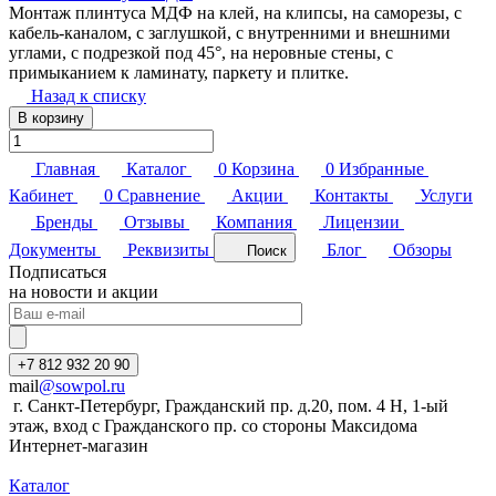
Монтаж плинтуса МДФ на клей, на клипсы, на саморезы, с
кабель-каналом, с заглушкой, с внутренними и внешними
углами, с подрезкой под 45°, на неровные стены, с
примыканием к ламинату, паркету и плитке.
Назад к списку
В корзину
Главная
Каталог
0
Корзина
0
Избранные
Кабинет
0
Сравнение
Акции
Контакты
Услуги
Бренды
Отзывы
Компания
Лицензии
Документы
Реквизиты
Блог
Обзоры
Поиск
Подписаться
на новости и акции
+7 812 932 20 90
mail
@sowpol.ru
г. Санкт-Петербург, Гражданский пр. д.20, пом. 4 Н, 1-ый
этаж, вход с Гражданского пр. со стороны Максидома
Интернет-магазин
Каталог