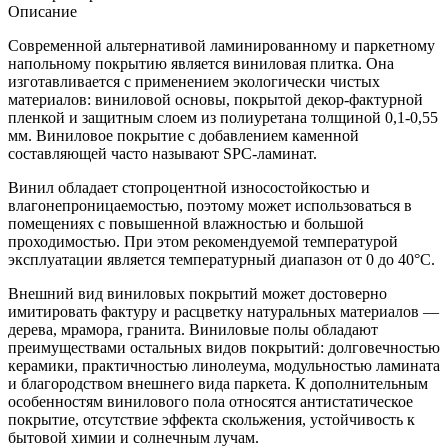
Описание
Современной альтернативой ламинированному и паркетному
напольному покрытию является виниловая плитка. Она
изготавливается с применением экологически чистых
материалов: виниловой основы, покрытой декор-фактурной
пленкой и защитным слоем из полиуретана толщиной 0,1-0,55
мм. Виниловое покрытие с добавлением каменной
составляющей часто называют SPC-ламинат.
Винил обладает стопроцентной износостойкостью и
влагонепроницаемостью, поэтому может использоваться в
помещениях с повышенной влажностью и большой
проходимостью. При этом рекомендуемой температурой
эксплуатации является температурный диапазон от 0 до 40°С.
Внешний вид виниловых покрытий может достоверно
имитировать фактуру и расцветку натуральных материалов —
дерева, мрамора, гранита. Виниловые полы обладают
преимуществами остальных видов покрытий: долговечностью
керамики, практичностью линолеума, модульностью ламината
и благородством внешнего вида паркета. К дополнительным
особенностям винилового пола относятся антистатическое
покрытие, отсутствие эффекта скольжения, устойчивость к
бытовой химии и солнечным лучам.