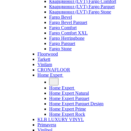
Кварцвинил (LVT) Fargo Comfort
Кварцвинил (LVT) Fargo Parquet
Кварцвинил (LVT) Fargo Stone
Fargo Bevel
Fargo Bevel Parquet
Fargo Comfort
Fargo Comfort XXL
Fargo Herringbone
Fargo Parquet
Fargo Stone
Floorwood
Tarkett
Vinilam
CRONAFLOOR
Home Expert
Home Expert
Home Expert Natural
Home Expert Parquet
Home Expert Parquet Design
Home Expert Prime
Home Expert Rock
KLB LUXURY VINYL
Primavera
Vinilpol