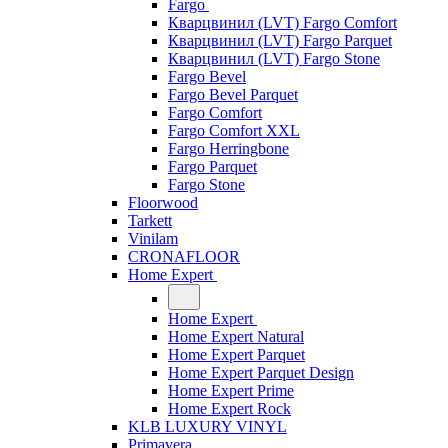
Fargo
Кварцвинил (LVT) Fargo Comfort
Кварцвинил (LVT) Fargo Parquet
Кварцвинил (LVT) Fargo Stone
Fargo Bevel
Fargo Bevel Parquet
Fargo Comfort
Fargo Comfort XXL
Fargo Herringbone
Fargo Parquet
Fargo Stone
Floorwood
Tarkett
Vinilam
CRONAFLOOR
Home Expert
Home Expert
Home Expert Natural
Home Expert Parquet
Home Expert Parquet Design
Home Expert Prime
Home Expert Rock
KLB LUXURY VINYL
Primavera