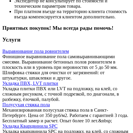
Экспедитор не консультирует по стоимости и
техническим параметрам товара.
При платном въезде на территорию клиента стоимость
въезда компенсируется клиентом дополнительно.
Приятных покупок! Мы всегда рады помочь!
Услуги
Выравнивание пола ровнителем
Финишное выравнивание пола самовыравнивающими
смесями. Выравнивание бетонных полов ровнителем в
плоскость или в уровень при неровностях от 5 до 50 мм.
Шлифовка стяжки для очистки от загрязнений: от
штукатурки, шпаклевки и другое.
Укладка ПВХ, LVT плитки
Укладка плитки ПВХ или LVT на подложку, на клей, со
сложным рисунком, с точной подрезкой, по диагонали, в
разбежку, ёлочкой, палубой.
Полусухая стяжка пола
Механизированная полусухая стяжка пола в Санкт-
Петербурге. Цена от 350 руб/м2. Работаем с гарантией 3 года.
Бесплатный замер и расчет. Опыт более 10 лет.&nbsp;
Укладка Кварцвинила SPC
Укладка кварцвинила SPC на подложку, на клей, со сложным