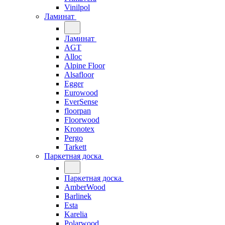
Vinilpol
Ламинат
Ламинат
AGT
Alloc
Alpine Floor
Alsafloor
Egger
Eurowood
EverSense
floorpan
Floorwood
Kronotex
Pergo
Tarkett
Паркетная доска
Паркетная доска
AmberWood
Barlinek
Esta
Karelia
Polarwood