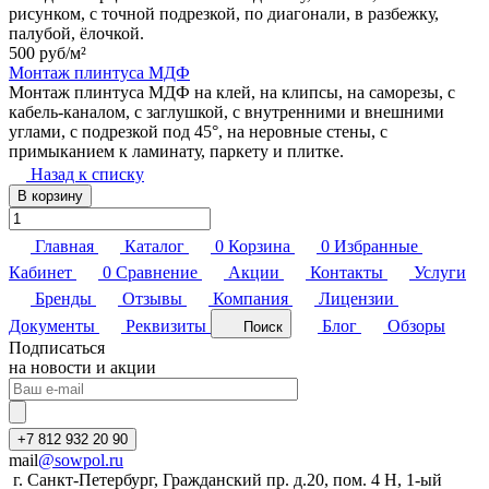
рисунком, с точной подрезкой, по диагонали, в разбежку,
палубой, ёлочкой.
500 руб/
м²
Монтаж плинтуса МДФ
Монтаж плинтуса МДФ на клей, на клипсы, на саморезы, с
кабель-каналом, с заглушкой, с внутренними и внешними
углами, с подрезкой под 45°, на неровные стены, с
примыканием к ламинату, паркету и плитке.
Назад к списку
В корзину
Главная
Каталог
0
Корзина
0
Избранные
Кабинет
0
Сравнение
Акции
Контакты
Услуги
Бренды
Отзывы
Компания
Лицензии
Документы
Реквизиты
Блог
Обзоры
Поиск
Подписаться
на новости и акции
+7 812 932 20 90
mail
@sowpol.ru
г. Санкт-Петербург, Гражданский пр. д.20, пом. 4 Н, 1-ый