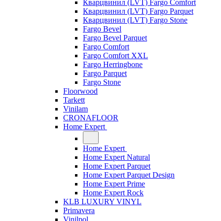
Кварцвинил (LVT) Fargo Comfort
Кварцвинил (LVT) Fargo Parquet
Кварцвинил (LVT) Fargo Stone
Fargo Bevel
Fargo Bevel Parquet
Fargo Comfort
Fargo Comfort XXL
Fargo Herringbone
Fargo Parquet
Fargo Stone
Floorwood
Tarkett
Vinilam
CRONAFLOOR
Home Expert
Home Expert
Home Expert Natural
Home Expert Parquet
Home Expert Parquet Design
Home Expert Prime
Home Expert Rock
KLB LUXURY VINYL
Primavera
Vinilpol