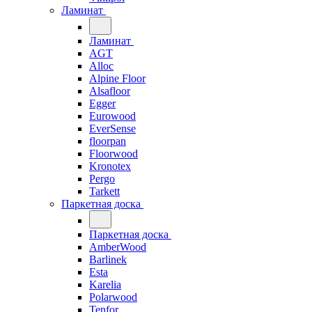
Ламинат
Ламинат
AGT
Alloc
Alpine Floor
Alsafloor
Egger
Eurowood
EverSense
floorpan
Floorwood
Kronotex
Pergo
Tarkett
Паркетная доска
Паркетная доска
AmberWood
Barlinek
Esta
Karelia
Polarwood
Tenfor