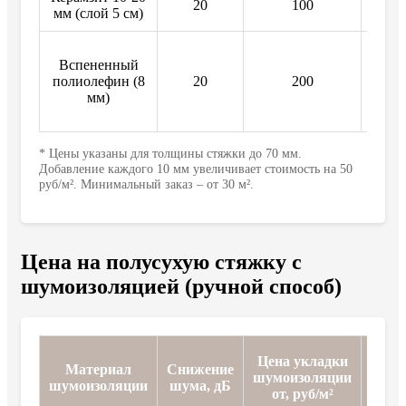
20
100
4
мм (слой 5 см)
Вспененный
полиолефин (8
20
200
4
мм)
* Цены указаны для толщины стяжки до 70 мм.
Добавление каждого 10 мм увеличивает стоимость на 50
руб/м². Минимальный заказ – от 30 м².
Цена на полусухую стяжку с
шумоизоляцией (ручной способ)
Стои
Цена укладки
Материал
Снижение
(
шумоизоляции
шумоизоляции
шума, дБ
мате
от, руб/м²
от, 