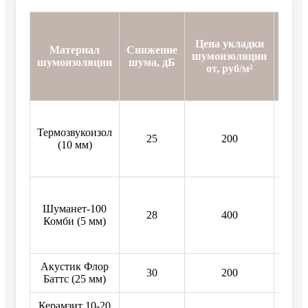
Ц
зал
Цена укладки
Материал
Снижение
ст
шумоизоляции
шумоизоляции
шума, дБ
(
от, руб/м²
мате
от, 
Термозвукоизол
25
200
4
(10 мм)
Шуманет-100
28
400
4
Комби (5 мм)
Акустик Флор
30
200
4
Баттс (25 мм)
Керамзит 10-20