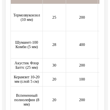
Термозвукоизол
25
200
1
(10 мм)
Шуманет-100
28
400
1
Комби (5 мм)
Акустик Флор
30
200
1
Баттс (25 мм)
Керамзит 10-20
20
100
1
мм (слой 5 см)
Вспененный
полиолефин (8
20
200
1
мм)