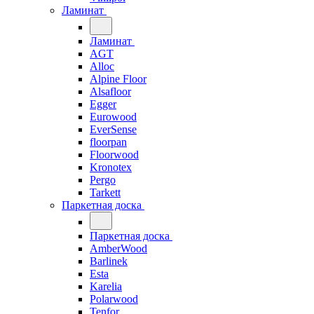
Ламинат
Ламинат
AGT
Alloc
Alpine Floor
Alsafloor
Egger
Eurowood
EverSense
floorpan
Floorwood
Kronotex
Pergo
Tarkett
Паркетная доска
Паркетная доска
AmberWood
Barlinek
Esta
Karelia
Polarwood
Tenfor