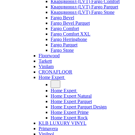
Кварцвинил (LVT) Fargo Comfort
Кварцвинил (LVT) Fargo Parquet
Кварцвинил (LVT) Fargo Stone
Fargo Bevel
Fargo Bevel Parquet
Fargo Comfort
Fargo Comfort XXL
Fargo Herringbone
Fargo Parquet
Fargo Stone
Floorwood
Tarkett
Vinilam
CRONAFLOOR
Home Expert
Home Expert
Home Expert Natural
Home Expert Parquet
Home Expert Parquet Design
Home Expert Prime
Home Expert Rock
KLB LUXURY VINYL
Primavera
Vinilpol