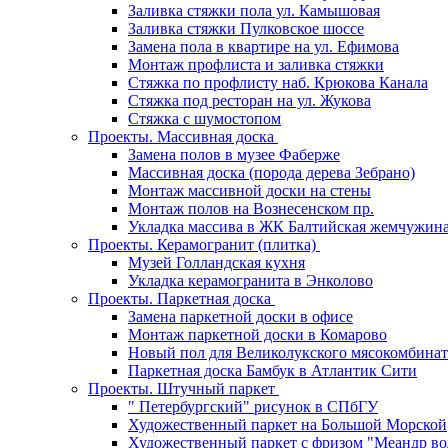
Заливка стяжки пола ул. Камышовая
Заливка стяжки Пулковское шоссе
Замена пола в квартире на ул. Ефимова
Монтаж профлиста и заливка стяжки
Стяжка по профлисту наб. Крюкова Канала
Стяжка под ресторан на ул. Жукова
Стяжка с шумостопом
Проекты. Массивная доска
Замена полов в музее Фаберже
Массивная доска (порода дерева Зебрано)
Монтаж массивной доски на стены
Монтаж полов на Вознесенском пр.
Укладка массива в ЖК Балтийская жемчужин
Проекты. Керамогранит (плитка)
Музей Голландская кухня
Укладка керамогранита в Энколово
Проекты. Паркетная доска
Замена паркетной доски в офисе
Монтаж паркетной доски в Комарово
Новый пол для Великолукского мясокомбинат
Паркетная доска Бамбук в Атлантик Сити
Проекты. Штучный паркет
" Петербургский" рисунок в СПбГУ
Художественный паркет на Большой Морской
Художественный паркет с фризом "Меандр во