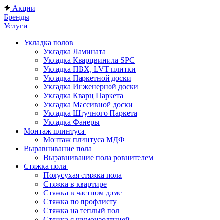
Акции
Бренды
Услуги
Укладка полов
Укладка Ламината
Укладка Кварцвинила SPC
Укладка ПВХ, LVT плитки
Укладка Паркетной доски
Укладка Инженерной доски
Укладка Кварц Паркета
Укладка Массивной доски
Укладка Штучного Паркета
Укладка Фанеры
Монтаж плинтуса
Монтаж плинтуса МДФ
Выравнивание пола
Выравнивание пола ровнителем
Стяжка пола
Полусухая стяжка пола
Стяжка в квартире
Стяжка в частном доме
Стяжка по профлисту
Стяжка на теплый пол
Стяжка с шумоизоляцией