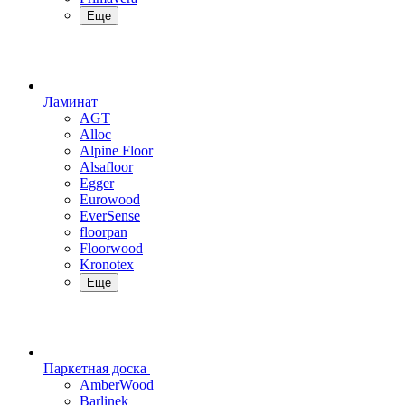
Еще
Ламинат
AGT
Alloc
Alpine Floor
Alsafloor
Egger
Eurowood
EverSense
floorpan
Floorwood
Kronotex
Еще
Паркетная доска
AmberWood
Barlinek