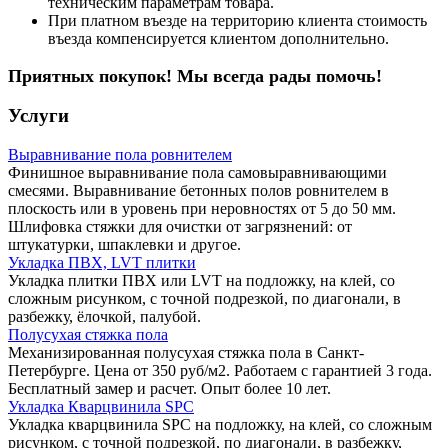
техническим параметрам товара.
При платном въезде на территорию клиента стоимость
въезда компенсируется клиентом дополнительно.
Приятных покупок! Мы всегда рады помочь!
Услуги
Выравнивание пола ровнителем
Финишное выравнивание пола самовыравнивающими
смесями. Выравнивание бетонных полов ровнителем в
плоскость или в уровень при неровностях от 5 до 50 мм.
Шлифовка стяжки для очистки от загрязнений: от
штукатурки, шпаклевки и другое.
Укладка ПВХ, LVT плитки
Укладка плитки ПВХ или LVT на подложку, на клей, со
сложным рисунком, с точной подрезкой, по диагонали, в
разбежку, ёлочкой, палубой.
Полусухая стяжка пола
Механизированная полусухая стяжка пола в Санкт-
Петербурге. Цена от 350 руб/м2. Работаем с гарантией 3 года.
Бесплатный замер и расчет. Опыт более 10 лет.
Укладка Кварцвинила SPC
Укладка кварцвинила SPC на подложку, на клей, со сложным
рисунком, с точной подрезкой, по диагонали, в разбежку,