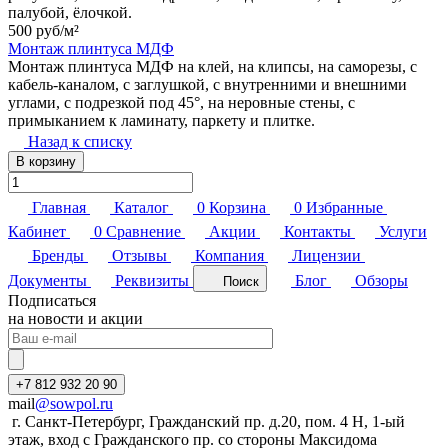
палубой, ёлочкой.
500 руб/
м²
Монтаж плинтуса МДФ
Монтаж плинтуса МДФ на клей, на клипсы, на саморезы, с
кабель-каналом, с заглушкой, с внутренними и внешними
углами, с подрезкой под 45°, на неровные стены, с
примыканием к ламинату, паркету и плитке.
Назад к списку
В корзину
Главная
Каталог
0
Корзина
0
Избранные
Кабинет
0
Сравнение
Акции
Контакты
Услуги
Бренды
Отзывы
Компания
Лицензии
Документы
Реквизиты
Блог
Обзоры
Поиск
Подписаться
на новости и акции
+7 812 932 20 90
mail
@sowpol.ru
г. Санкт-Петербург, Гражданский пр. д.20, пом. 4 Н, 1-ый
этаж, вход с Гражданского пр. со стороны Максидома