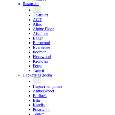
Ламинат
Ламинат
AGT
Alloc
Alpine Floor
Alsafloor
Egger
Eurowood
EverSense
floorpan
Floorwood
Kronotex
Pergo
Tarkett
Паркетная доска
Паркетная доска
AmberWood
Barlinek
Esta
Karelia
Polarwood
Tenfor