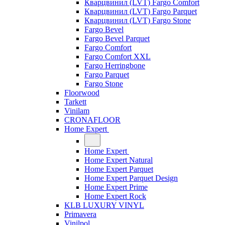
Кварцвинил (LVT) Fargo Comfort
Кварцвинил (LVT) Fargo Parquet
Кварцвинил (LVT) Fargo Stone
Fargo Bevel
Fargo Bevel Parquet
Fargo Comfort
Fargo Comfort XXL
Fargo Herringbone
Fargo Parquet
Fargo Stone
Floorwood
Tarkett
Vinilam
CRONAFLOOR
Home Expert
Home Expert
Home Expert Natural
Home Expert Parquet
Home Expert Parquet Design
Home Expert Prime
Home Expert Rock
KLB LUXURY VINYL
Primavera
Vinilpol