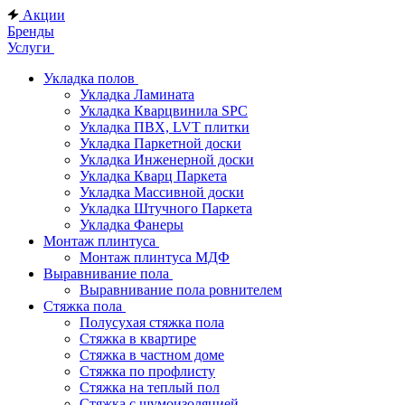
Акции
Бренды
Услуги
Укладка полов
Укладка Ламината
Укладка Кварцвинила SPC
Укладка ПВХ, LVT плитки
Укладка Паркетной доски
Укладка Инженерной доски
Укладка Кварц Паркета
Укладка Массивной доски
Укладка Штучного Паркета
Укладка Фанеры
Монтаж плинтуса
Монтаж плинтуса МДФ
Выравнивание пола
Выравнивание пола ровнителем
Стяжка пола
Полусухая стяжка пола
Стяжка в квартире
Стяжка в частном доме
Стяжка по профлисту
Стяжка на теплый пол
Стяжка с шумоизоляцией