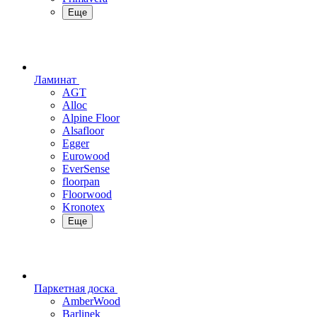
Еще
Ламинат
AGT
Alloc
Alpine Floor
Alsafloor
Egger
Eurowood
EverSense
floorpan
Floorwood
Kronotex
Еще
Паркетная доска
AmberWood
Barlinek