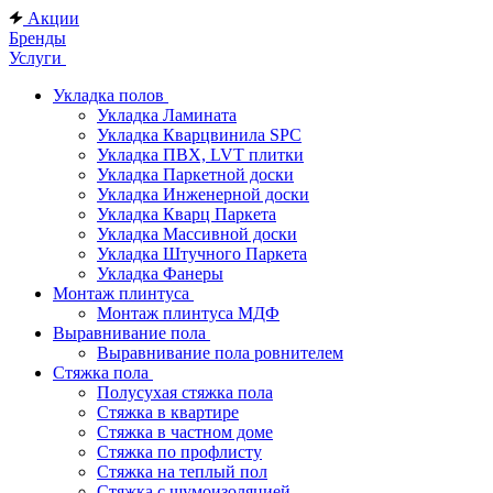
Акции
Бренды
Услуги
Укладка полов
Укладка Ламината
Укладка Кварцвинила SPC
Укладка ПВХ, LVT плитки
Укладка Паркетной доски
Укладка Инженерной доски
Укладка Кварц Паркета
Укладка Массивной доски
Укладка Штучного Паркета
Укладка Фанеры
Монтаж плинтуса
Монтаж плинтуса МДФ
Выравнивание пола
Выравнивание пола ровнителем
Стяжка пола
Полусухая стяжка пола
Стяжка в квартире
Стяжка в частном доме
Стяжка по профлисту
Стяжка на теплый пол
Стяжка с шумоизоляцией