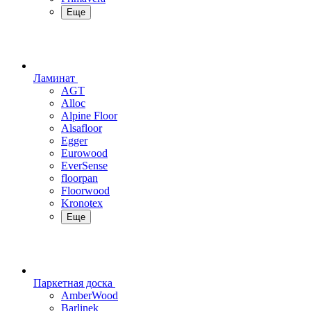
Еще
Ламинат
AGT
Alloc
Alpine Floor
Alsafloor
Egger
Eurowood
EverSense
floorpan
Floorwood
Kronotex
Еще
Паркетная доска
AmberWood
Barlinek