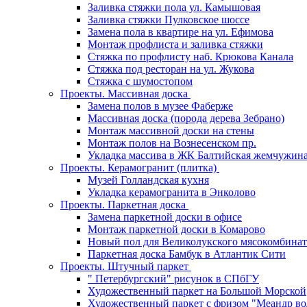
Заливка стяжки пола ул. Камышовая
Заливка стяжки Пулковское шоссе
Замена пола в квартире на ул. Ефимова
Монтаж профлиста и заливка стяжки
Стяжка по профлисту наб. Крюкова Канала
Стяжка под ресторан на ул. Жукова
Стяжка с шумостопом
Проекты. Массивная доска
Замена полов в музее Фаберже
Массивная доска (порода дерева Зебрано)
Монтаж массивной доски на стены
Монтаж полов на Вознесенском пр.
Укладка массива в ЖК Балтийская жемчужин
Проекты. Керамогранит (плитка)
Музей Голландская кухня
Укладка керамогранита в Энколово
Проекты. Паркетная доска
Замена паркетной доски в офисе
Монтаж паркетной доски в Комарово
Новый пол для Великолукского мясокомбинат
Паркетная доска Бамбук в Атлантик Сити
Проекты. Штучный паркет
" Петербургский" рисунок в СПбГУ
Художественный паркет на Большой Морской
Художественный паркет с фризом "Меандр во