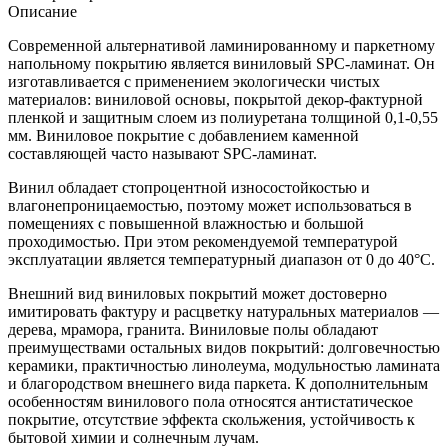
Описание
Современной альтернативой ламинированному и паркетному
напольному покрытию является виниловый SPC-ламинат. Он
изготавливается с применением экологически чистых
материалов: виниловой основы, покрытой декор-фактурной
пленкой и защитным слоем из полиуретана толщиной 0,1-0,55
мм. Виниловое покрытие с добавлением каменной
составляющей часто называют SPC-ламинат.
Винил обладает стопроцентной износостойкостью и
влагонепроницаемостью, поэтому может использоваться в
помещениях с повышенной влажностью и большой
проходимостью. При этом рекомендуемой температурой
эксплуатации является температурный диапазон от 0 до 40°С.
Внешний вид виниловых покрытий может достоверно
имитировать фактуру и расцветку натуральных материалов —
дерева, мрамора, гранита. Виниловые полы обладают
преимуществами остальных видов покрытий: долговечностью
керамики, практичностью линолеума, модульностью ламината
и благородством внешнего вида паркета. К дополнительным
особенностям винилового пола относятся антистатическое
покрытие, отсутствие эффекта скольжения, устойчивость к
бытовой химии и солнечным лучам.