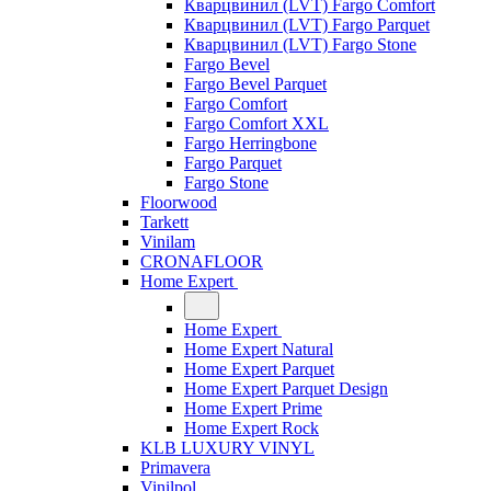
Кварцвинил (LVT) Fargo Comfort
Кварцвинил (LVT) Fargo Parquet
Кварцвинил (LVT) Fargo Stone
Fargo Bevel
Fargo Bevel Parquet
Fargo Comfort
Fargo Comfort XXL
Fargo Herringbone
Fargo Parquet
Fargo Stone
Floorwood
Tarkett
Vinilam
CRONAFLOOR
Home Expert
Home Expert
Home Expert Natural
Home Expert Parquet
Home Expert Parquet Design
Home Expert Prime
Home Expert Rock
KLB LUXURY VINYL
Primavera
Vinilpol