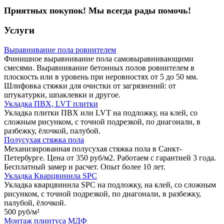
Приятных покупок! Мы всегда рады помочь!
Услуги
Выравнивание пола ровнителем
Финишное выравнивание пола самовыравнивающими
смесями. Выравнивание бетонных полов ровнителем в
плоскость или в уровень при неровностях от 5 до 50 мм.
Шлифовка стяжки для очистки от загрязнений: от
штукатурки, шпаклевки и другое.
Укладка ПВХ, LVT плитки
Укладка плитки ПВХ или LVT на подложку, на клей, со
сложным рисунком, с точной подрезкой, по диагонали, в
разбежку, ёлочкой, палубой.
Полусухая стяжка пола
Механизированная полусухая стяжка пола в Санкт-
Петербурге. Цена от 350 руб/м2. Работаем с гарантией 3 года.
Бесплатный замер и расчет. Опыт более 10 лет.
Укладка Кварцвинила SPC
Укладка кварцвинила SPC на подложку, на клей, со сложным
рисунком, с точной подрезкой, по диагонали, в разбежку,
палубой, ёлочкой.
500 руб/
м²
Монтаж плинтуса МДФ