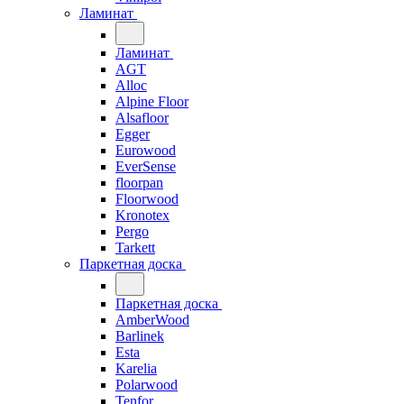
Ламинат
Ламинат
AGT
Alloc
Alpine Floor
Alsafloor
Egger
Eurowood
EverSense
floorpan
Floorwood
Kronotex
Pergo
Tarkett
Паркетная доска
Паркетная доска
AmberWood
Barlinek
Esta
Karelia
Polarwood
Tenfor