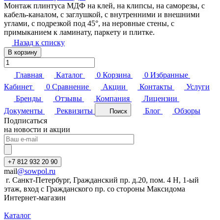
Монтаж плинтуса МДФ на клей, на клипсы, на саморезы, с
кабель-каналом, с заглушкой, с внутренними и внешними
углами, с подрезкой под 45°, на неровные стены, с
примыканием к ламинату, паркету и плитке.
Назад к списку
В корзину
Главная
Каталог
0
Корзина
0
Избранные
Кабинет
0
Сравнение
Акции
Контакты
Услуги
Бренды
Отзывы
Компания
Лицензии
Документы
Реквизиты
Блог
Обзоры
Поиск
Подписаться
на новости и акции
+7 812 932 20 90
mail
@sowpol.ru
г. Санкт-Петербург, Гражданский пр. д.20, пом. 4 Н, 1-ый
этаж, вход с Гражданского пр. со стороны Максидома
Интернет-магазин
Каталог