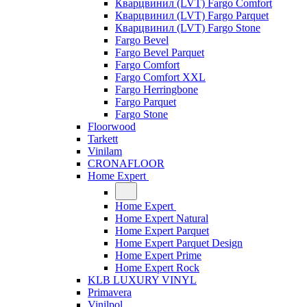
Кварцвинил (LVT) Fargo Comfort
Кварцвинил (LVT) Fargo Parquet
Кварцвинил (LVT) Fargo Stone
Fargo Bevel
Fargo Bevel Parquet
Fargo Comfort
Fargo Comfort XXL
Fargo Herringbone
Fargo Parquet
Fargo Stone
Floorwood
Tarkett
Vinilam
CRONAFLOOR
Home Expert
Home Expert
Home Expert Natural
Home Expert Parquet
Home Expert Parquet Design
Home Expert Prime
Home Expert Rock
KLB LUXURY VINYL
Primavera
Vinilpol