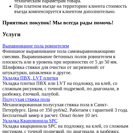
техническим параметрам товара.
При платном въезде на территорию клиента стоимость
въезда компенсируется клиентом дополнительно.
Приятных покупок! Мы всегда рады помочь!
Услуги
Выравнивание пола ровнителем
Финишное выравнивание пола самовыравнивающими
смесями. Выравнивание бетонных полов ровнителем в
плоскость или в уровень при неровностях от 5 до 50 мм.
Шлифовка стяжки для очистки от загрязнений: от
штукатурки, шпаклевки и другое.
Укладка ПВХ, LVT плитки
Укладка плитки ПВХ или LVT на подложку, на клей, со
сложным рисунком, с точной подрезкой, по диагонали, в
разбежку, ёлочкой, палубой.
Полусухая стяжка пола
Механизированная полусухая стяжка пола в Санкт-
Петербурге. Цена от 350 руб/м2. Работаем с гарантией 3 года.
Бесплатный замер и расчет. Опыт более 10 лет.
Укладка Кварцвинила SPC
Укладка кварцвинила SPC на подложку, на клей, со сложным
рисунком, с точной подрезкой, по диагонали, в разбежку,