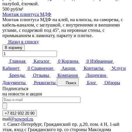
палубой, ёлочкой.
500 руб/
м²
Монтаж плинтуса МДФ
Монтаж плинтуса МДФ на клей, на клипсы, на саморезы, с
кабель-каналом, с заглушкой, с внутренними и внешними
углами, с подрезкой под 45°, на неровные стены, с
примыканием к ламинату, паркету и плитке.
Назад к списку
В корзину
Главная
Каталог
0
Корзина
0
Избранные
Кабинет
0
Сравнение
Акции
Контакты
Услуги
Бренды
Отзывы
Компания
Лицензии
Документы
Реквизиты
Блог
Обзоры
Поиск
Подписаться
на новости и акции
+7 812 932 20 90
mail
@sowpol.ru
г. Санкт-Петербург, Гражданский пр. д.20, пом. 4 Н, 1-ый
этаж, вход с Гражданского пр. со стороны Максидома