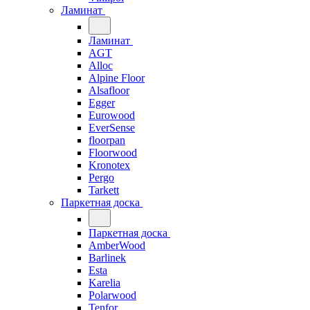
Ламинат
Ламинат
AGT
Alloc
Alpine Floor
Alsafloor
Egger
Eurowood
EverSense
floorpan
Floorwood
Kronotex
Pergo
Tarkett
Паркетная доска
Паркетная доска
AmberWood
Barlinek
Esta
Karelia
Polarwood
Tenfor