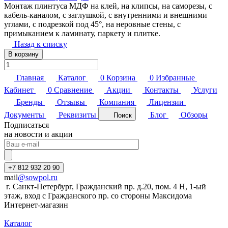
Монтаж плинтуса МДФ на клей, на клипсы, на саморезы, с
кабель-каналом, с заглушкой, с внутренними и внешними
углами, с подрезкой под 45°, на неровные стены, с
примыканием к ламинату, паркету и плитке.
Назад к списку
В корзину
Главная
Каталог
0
Корзина
0
Избранные
Кабинет
0
Сравнение
Акции
Контакты
Услуги
Бренды
Отзывы
Компания
Лицензии
Документы
Реквизиты
Блог
Обзоры
Поиск
Подписаться
на новости и акции
+7 812 932 20 90
mail
@sowpol.ru
г. Санкт-Петербург, Гражданский пр. д.20, пом. 4 Н, 1-ый
этаж, вход с Гражданского пр. со стороны Максидома
Интернет-магазин
Каталог