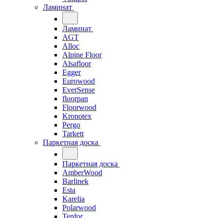
Ламинат
Ламинат
AGT
Alloc
Alpine Floor
Alsafloor
Egger
Eurowood
EverSense
floorpan
Floorwood
Kronotex
Pergo
Tarkett
Паркетная доска
Паркетная доска
AmberWood
Barlinek
Esta
Karelia
Polarwood
Tenfor