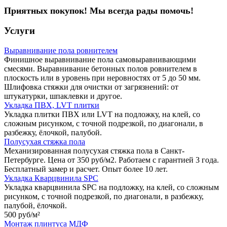
Приятных покупок! Мы всегда рады помочь!
Услуги
Выравнивание пола ровнителем
Финишное выравнивание пола самовыравнивающими
смесями. Выравнивание бетонных полов ровнителем в
плоскость или в уровень при неровностях от 5 до 50 мм.
Шлифовка стяжки для очистки от загрязнений: от
штукатурки, шпаклевки и другое.
Укладка ПВХ, LVT плитки
Укладка плитки ПВХ или LVT на подложку, на клей, со
сложным рисунком, с точной подрезкой, по диагонали, в
разбежку, ёлочкой, палубой.
Полусухая стяжка пола
Механизированная полусухая стяжка пола в Санкт-
Петербурге. Цена от 350 руб/м2. Работаем с гарантией 3 года.
Бесплатный замер и расчет. Опыт более 10 лет.
Укладка Кварцвинила SPC
Укладка кварцвинила SPC на подложку, на клей, со сложным
рисунком, с точной подрезкой, по диагонали, в разбежку,
палубой, ёлочкой.
500 руб/
м²
Монтаж плинтуса МДФ