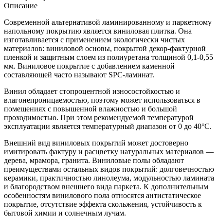
Описание
Современной альтернативой ламинированному и паркетному
напольному покрытию является виниловая плитка. Она
изготавливается с применением экологически чистых
материалов: виниловой основы, покрытой декор-фактурной
пленкой и защитным слоем из полиуретана толщиной 0,1-0,55
мм. Виниловое покрытие с добавлением каменной
составляющей часто называют SPC-ламинат.
Винил обладает стопроцентной износостойкостью и
влагонепроницаемостью, поэтому может использоваться в
помещениях с повышенной влажностью и большой
проходимостью. При этом рекомендуемой температурой
эксплуатации является температурный диапазон от 0 до 40°С.
Внешний вид виниловых покрытий может достоверно
имитировать фактуру и расцветку натуральных материалов —
дерева, мрамора, гранита. Виниловые полы обладают
преимуществами остальных видов покрытий: долговечностью
керамики, практичностью линолеума, модульностью ламината
и благородством внешнего вида паркета. К дополнительным
особенностям винилового пола относятся антистатическое
покрытие, отсутствие эффекта скольжения, устойчивость к
бытовой химии и солнечным лучам.