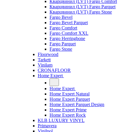
Кварцвинил (LVT) Fargo Comfort
Кварцвинил (LVT) Fargo Parquet
Кварцвинил (LVT) Fargo Stone
Fargo Bevel
Fargo Bevel Parquet
Fargo Comfort
Fargo Comfort XXL
Fargo Herringbone
Fargo Parquet
Fargo Stone
Floorwood
Tarkett
Vinilam
CRONAFLOOR
Home Expert
Home Expert
Home Expert Natural
Home Expert Parquet
Home Expert Parquet Design
Home Expert Prime
Home Expert Rock
KLB LUXURY VINYL
Primavera
Vinilpol