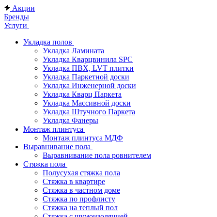
Акции
Бренды
Услуги
Укладка полов
Укладка Ламината
Укладка Кварцвинила SPC
Укладка ПВХ, LVT плитки
Укладка Паркетной доски
Укладка Инженерной доски
Укладка Кварц Паркета
Укладка Массивной доски
Укладка Штучного Паркета
Укладка Фанеры
Монтаж плинтуса
Монтаж плинтуса МДФ
Выравнивание пола
Выравнивание пола ровнителем
Стяжка пола
Полусухая стяжка пола
Стяжка в квартире
Стяжка в частном доме
Стяжка по профлисту
Стяжка на теплый пол
Стяжка с шумоизоляцией