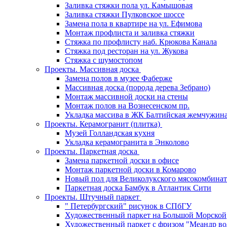
Заливка стяжки пола ул. Камышовая
Заливка стяжки Пулковское шоссе
Замена пола в квартире на ул. Ефимова
Монтаж профлиста и заливка стяжки
Стяжка по профлисту наб. Крюкова Канала
Стяжка под ресторан на ул. Жукова
Стяжка с шумостопом
Проекты. Массивная доска
Замена полов в музее Фаберже
Массивная доска (порода дерева Зебрано)
Монтаж массивной доски на стены
Монтаж полов на Вознесенском пр.
Укладка массива в ЖК Балтийская жемчужин
Проекты. Керамогранит (плитка)
Музей Голландская кухня
Укладка керамогранита в Энколово
Проекты. Паркетная доска
Замена паркетной доски в офисе
Монтаж паркетной доски в Комарово
Новый пол для Великолукского мясокомбинат
Паркетная доска Бамбук в Атлантик Сити
Проекты. Штучный паркет
" Петербургский" рисунок в СПбГУ
Художественный паркет на Большой Морской
Художественный паркет с фризом "Меандр во