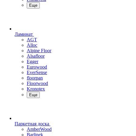
Еще
Ламинат
AGT
Alloc
Alpine Floor
Alsafloor
Egger
Eurowood
EverSense
floorpan
Floorwood
Kronotex
Еще
Паркетная доска
AmberWood
Barlinek