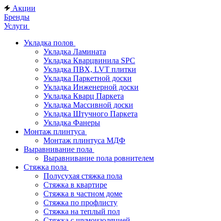
Акции
Бренды
Услуги
Укладка полов
Укладка Ламината
Укладка Кварцвинила SPC
Укладка ПВХ, LVT плитки
Укладка Паркетной доски
Укладка Инженерной доски
Укладка Кварц Паркета
Укладка Массивной доски
Укладка Штучного Паркета
Укладка Фанеры
Монтаж плинтуса
Монтаж плинтуса МДФ
Выравнивание пола
Выравнивание пола ровнителем
Стяжка пола
Полусухая стяжка пола
Стяжка в квартире
Стяжка в частном доме
Стяжка по профлисту
Стяжка на теплый пол
Стяжка с шумоизоляцией