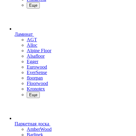
Еще
Ламинат
AGT
Alloc
Alpine Floor
Alsafloor
Egger
Eurowood
EverSense
floorpan
Floorwood
Kronotex
Еще
Паркетная доска
AmberWood
Barlinek