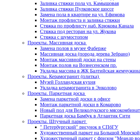
Заливка стяжки пола ул. Камышовая
Заливка стяжки Пулковское шоссе
Замена пола в квартире на ул. Ефимова
Монтаж профлиста и заливка стяжки
Стяжка по профлисту наб. Крюкова Канала
Стяжка под ресторан на ул. Жукова
Стяжка с шумостопом
Проекты. Массивная доска
Замена полов в музее Фаберже
Массивная доска (порода дерева Зебрано)
Монтаж массивной доски на стены
Монтаж полов на Вознесенском пр.
Укладка массива в ЖК Балтийская жемчужин
Проекты. Керамогранит (плитка)
Музей Голландская кухня
Укладка керамогранита в Энколово
Проекты. Паркетная доска
Замена паркетной доски в офисе
Монтаж паркетной доски в Комарово
Новый пол для Великолукского мясокомбинат
Паркетная доска Бамбук в Атлантик Сити
Проекты. Штучный паркет
" Петербургский" рисунок в СПбГУ
Художественный паркет на Большой Морской
Художественный паркет с фризом "Меандр во