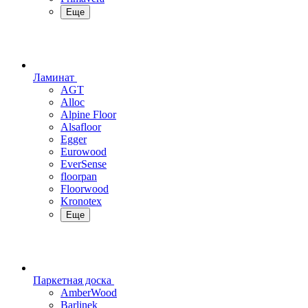
Еще
Ламинат
AGT
Alloc
Alpine Floor
Alsafloor
Egger
Eurowood
EverSense
floorpan
Floorwood
Kronotex
Еще
Паркетная доска
AmberWood
Barlinek