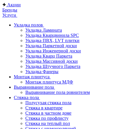
Акции
Бренды
Услуги
Укладка полов
Укладка Ламината
Укладка Кварцвинила SPC
Укладка ПВХ, LVT плитки
Укладка Паркетной доски
Укладка Инженерной доски
Укладка Кварц Паркета
Укладка Массивной доски
Укладка Штучного Паркета
Укладка Фанеры
Монтаж плинтуса
Монтаж плинтуса МДФ
Выравнивание пола
Выравнивание пола ровнителем
Стяжка пола
Полусухая стяжка пола
Стяжка в квартире
Стяжка в частном доме
Стяжка по профлисту
Стяжка на теплый пол
Стяжка с шумоизоляцией