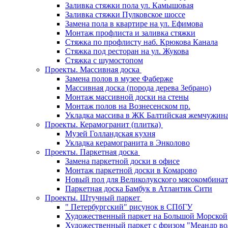
Заливка стяжки пола ул. Камышовая
Заливка стяжки Пулковское шоссе
Замена пола в квартире на ул. Ефимова
Монтаж профлиста и заливка стяжки
Стяжка по профлисту наб. Крюкова Канала
Стяжка под ресторан на ул. Жукова
Стяжка с шумостопом
Проекты. Массивная доска
Замена полов в музее Фаберже
Массивная доска (порода дерева Зебрано)
Монтаж массивной доски на стены
Монтаж полов на Вознесенском пр.
Укладка массива в ЖК Балтийская жемчужин
Проекты. Керамогранит (плитка)
Музей Голландская кухня
Укладка керамогранита в Энколово
Проекты. Паркетная доска
Замена паркетной доски в офисе
Монтаж паркетной доски в Комарово
Новый пол для Великолукского мясокомбинат
Паркетная доска Бамбук в Атлантик Сити
Проекты. Штучный паркет
" Петербургский" рисунок в СПбГУ
Художественный паркет на Большой Морской
Художественный паркет с фризом "Меандр во