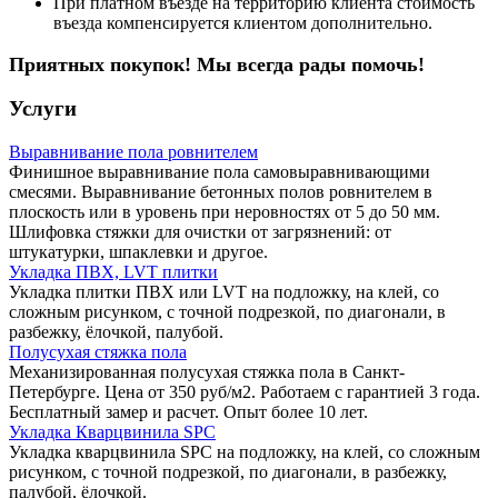
При платном въезде на территорию клиента стоимость
въезда компенсируется клиентом дополнительно.
Приятных покупок! Мы всегда рады помочь!
Услуги
Выравнивание пола ровнителем
Финишное выравнивание пола самовыравнивающими
смесями. Выравнивание бетонных полов ровнителем в
плоскость или в уровень при неровностях от 5 до 50 мм.
Шлифовка стяжки для очистки от загрязнений: от
штукатурки, шпаклевки и другое.
Укладка ПВХ, LVT плитки
Укладка плитки ПВХ или LVT на подложку, на клей, со
сложным рисунком, с точной подрезкой, по диагонали, в
разбежку, ёлочкой, палубой.
Полусухая стяжка пола
Механизированная полусухая стяжка пола в Санкт-
Петербурге. Цена от 350 руб/м2. Работаем с гарантией 3 года.
Бесплатный замер и расчет. Опыт более 10 лет.
Укладка Кварцвинила SPC
Укладка кварцвинила SPC на подложку, на клей, со сложным
рисунком, с точной подрезкой, по диагонали, в разбежку,
палубой, ёлочкой.