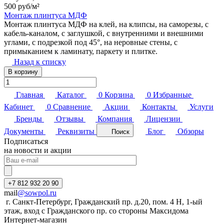
500 руб/
м²
Монтаж плинтуса МДФ
Монтаж плинтуса МДФ на клей, на клипсы, на саморезы, с
кабель-каналом, с заглушкой, с внутренними и внешними
углами, с подрезкой под 45°, на неровные стены, с
примыканием к ламинату, паркету и плитке.
Назад к списку
В корзину
Главная
Каталог
0
Корзина
0
Избранные
Кабинет
0
Сравнение
Акции
Контакты
Услуги
Бренды
Отзывы
Компания
Лицензии
Документы
Реквизиты
Блог
Обзоры
Поиск
Подписаться
на новости и акции
+7 812 932 20 90
mail
@sowpol.ru
г. Санкт-Петербург, Гражданский пр. д.20, пом. 4 Н, 1-ый
этаж, вход с Гражданского пр. со стороны Максидома
Интернет-магазин