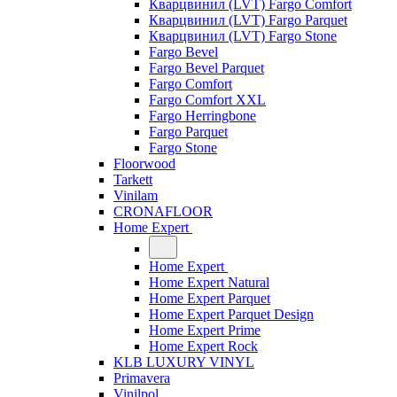
Кварцвинил (LVT) Fargo Comfort
Кварцвинил (LVT) Fargo Parquet
Кварцвинил (LVT) Fargo Stone
Fargo Bevel
Fargo Bevel Parquet
Fargo Comfort
Fargo Comfort XXL
Fargo Herringbone
Fargo Parquet
Fargo Stone
Floorwood
Tarkett
Vinilam
CRONAFLOOR
Home Expert
Home Expert
Home Expert Natural
Home Expert Parquet
Home Expert Parquet Design
Home Expert Prime
Home Expert Rock
KLB LUXURY VINYL
Primavera
Vinilpol