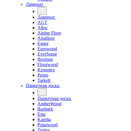
Ламинат
Ламинат
AGT
Alloc
Alpine Floor
Alsafloor
Egger
Eurowood
EverSense
floorpan
Floorwood
Kronotex
Pergo
Tarkett
Паркетная доска
Паркетная доска
AmberWood
Barlinek
Esta
Karelia
Polarwood
Tenfor