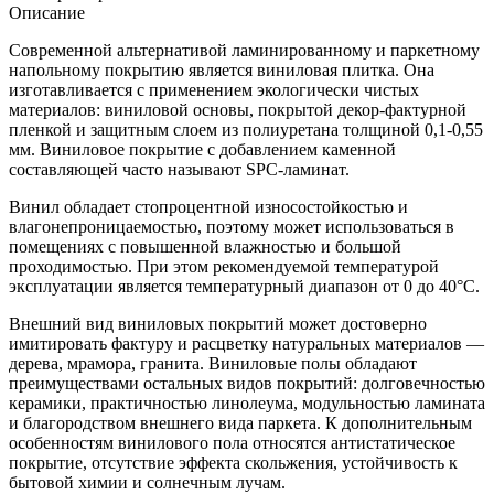
Описание
Современной альтернативой ламинированному и паркетному
напольному покрытию является виниловая плитка. Она
изготавливается с применением экологически чистых
материалов: виниловой основы, покрытой декор-фактурной
пленкой и защитным слоем из полиуретана толщиной 0,1-0,55
мм. Виниловое покрытие с добавлением каменной
составляющей часто называют SPC-ламинат.
Винил обладает стопроцентной износостойкостью и
влагонепроницаемостью, поэтому может использоваться в
помещениях с повышенной влажностью и большой
проходимостью. При этом рекомендуемой температурой
эксплуатации является температурный диапазон от 0 до 40°С.
Внешний вид виниловых покрытий может достоверно
имитировать фактуру и расцветку натуральных материалов —
дерева, мрамора, гранита. Виниловые полы обладают
преимуществами остальных видов покрытий: долговечностью
керамики, практичностью линолеума, модульностью ламината
и благородством внешнего вида паркета. К дополнительным
особенностям винилового пола относятся антистатическое
покрытие, отсутствие эффекта скольжения, устойчивость к
бытовой химии и солнечным лучам.