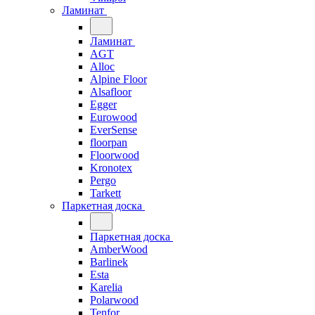
Ламинат
Ламинат
AGT
Alloc
Alpine Floor
Alsafloor
Egger
Eurowood
EverSense
floorpan
Floorwood
Kronotex
Pergo
Tarkett
Паркетная доска
Паркетная доска
AmberWood
Barlinek
Esta
Karelia
Polarwood
Tenfor