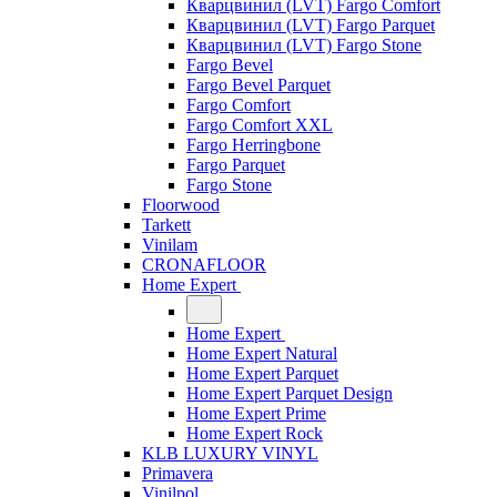
Кварцвинил (LVT) Fargo Comfort
Кварцвинил (LVT) Fargo Parquet
Кварцвинил (LVT) Fargo Stone
Fargo Bevel
Fargo Bevel Parquet
Fargo Comfort
Fargo Comfort XXL
Fargo Herringbone
Fargo Parquet
Fargo Stone
Floorwood
Tarkett
Vinilam
CRONAFLOOR
Home Expert
Home Expert
Home Expert Natural
Home Expert Parquet
Home Expert Parquet Design
Home Expert Prime
Home Expert Rock
KLB LUXURY VINYL
Primavera
Vinilpol