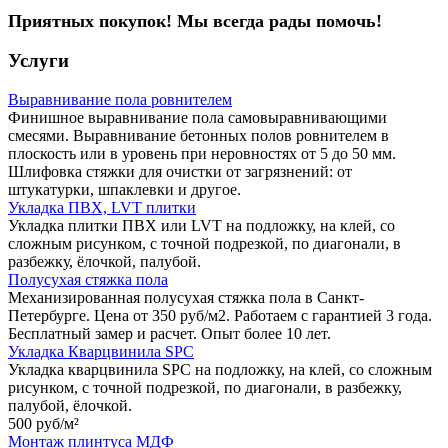
Приятных покупок! Мы всегда рады помочь!
Услуги
Выравнивание пола ровнителем
Финишное выравнивание пола самовыравнивающими
смесями. Выравнивание бетонных полов ровнителем в
плоскость или в уровень при неровностях от 5 до 50 мм.
Шлифовка стяжки для очистки от загрязнений: от
штукатурки, шпаклевки и другое.
Укладка ПВХ, LVT плитки
Укладка плитки ПВХ или LVT на подложку, на клей, со
сложным рисунком, с точной подрезкой, по диагонали, в
разбежку, ёлочкой, палубой.
Полусухая стяжка пола
Механизированная полусухая стяжка пола в Санкт-
Петербурге. Цена от 350 руб/м2. Работаем с гарантией 3 года.
Бесплатный замер и расчет. Опыт более 10 лет.
Укладка Кварцвинила SPC
Укладка кварцвинила SPC на подложку, на клей, со сложным
рисунком, с точной подрезкой, по диагонали, в разбежку,
палубой, ёлочкой.
500 руб/
м²
Монтаж плинтуса МДФ