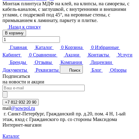
Монтаж плинтуса МДФ на клей, на клипсы, на саморезы, с
кабель-каналом, с заглушкой, с внутренними и внешними
углами, с подрезкой под 45°, на неровные стены, с
примыканием к ламинату, паркету и плитке.
Назад к списку
В корзину
Главная
Каталог
0
Корзина
0
Избранные
Кабинет
0
Сравнение
Акции
Контакты
Услуги
Бренды
Отзывы
Компания
Лицензии
Документы
Реквизиты
Блог
Обзоры
Поиск
Подписаться
на новости и акции
+7 812 932 20 90
mail
@sowpol.ru
г. Санкт-Петербург, Гражданский пр. д.20, пом. 4 Н, 1-ый
этаж, вход с Гражданского пр. со стороны Максидома
Интернет-магазин
Каталог