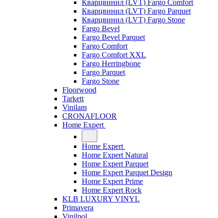
Кварцвинил (LVT) Fargo Comfort
Кварцвинил (LVT) Fargo Parquet
Кварцвинил (LVT) Fargo Stone
Fargo Bevel
Fargo Bevel Parquet
Fargo Comfort
Fargo Comfort XXL
Fargo Herringbone
Fargo Parquet
Fargo Stone
Floorwood
Tarkett
Vinilam
CRONAFLOOR
Home Expert
Home Expert
Home Expert Natural
Home Expert Parquet
Home Expert Parquet Design
Home Expert Prime
Home Expert Rock
KLB LUXURY VINYL
Primavera
Vinilpol