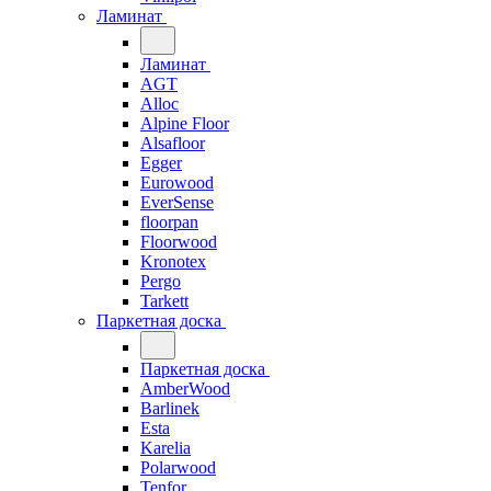
Ламинат
Ламинат
AGT
Alloc
Alpine Floor
Alsafloor
Egger
Eurowood
EverSense
floorpan
Floorwood
Kronotex
Pergo
Tarkett
Паркетная доска
Паркетная доска
AmberWood
Barlinek
Esta
Karelia
Polarwood
Tenfor