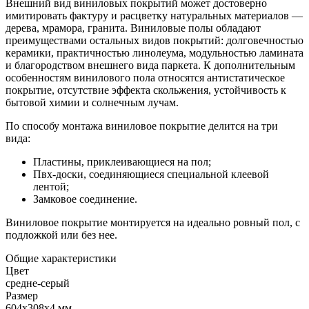
Внешний вид виниловых покрытий может достоверно
имитировать фактуру и расцветку натуральных материалов —
дерева, мрамора, гранита. Виниловые полы обладают
преимуществами остальных видов покрытий: долговечностью
керамики, практичностью линолеума, модульностью ламината
и благородством внешнего вида паркета. К дополнительным
особенностям винилового пола относятся антистатическое
покрытие, отсутствие эффекта скольжения, устойчивость к
бытовой химии и солнечным лучам.
По способу монтажа виниловое покрытие делится на три
вида:
Пластины, приклеивающиеся на пол;
Пвх-доски, соединяющиеся специальной клеевой
лентой;
Замковое соединение.
Виниловое покрытие монтируется на идеально ровный пол, с
подложкой или без нее.
Общие характеристики
Цвет
средне-серый
Размер
604х308х4 мм