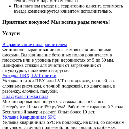
техническим параметрам товара.
При платном въезде на территорию клиента стоимость
въезда компенсируется клиентом дополнительно.
Приятных покупок! Мы всегда рады помочь!
Услуги
Выравнивание пола ровнителем
Финишное выравнивание пола самовыравнивающими
смесями. Выравнивание бетонных полов ровнителем в
плоскость или в уровень при неровностях от 5 до 50 мм.
Шлифовка стяжки для очистки от загрязнений: от
штукатурки, шпаклевки и другое.
Укладка ПВХ, LVT плитки
Укладка плитки ПВХ или LVT на подложку, на клей, со
сложным рисунком, с точной подрезкой, по диагонали, в
разбежку, ёлочкой, палубой.
Полусухая стяжка пола
Механизированная полусухая стяжка пола в Санкт-
Петербурге. Цена от 350 руб/м2. Работаем с гарантией 3 года.
Бесплатный замер и расчет. Опыт более 10 лет.
Укладка Кварцвинила SPC
Укладка кварцвинила SPC на подложку, на клей, со сложным
рисунком, с точной подрезкой, по диагонали, в разбежку,