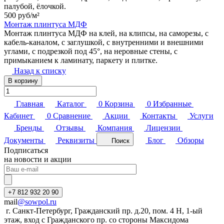
палубой, ёлочкой.
500 руб/
м²
Монтаж плинтуса МДФ
Монтаж плинтуса МДФ на клей, на клипсы, на саморезы, с
кабель-каналом, с заглушкой, с внутренними и внешними
углами, с подрезкой под 45°, на неровные стены, с
примыканием к ламинату, паркету и плитке.
Назад к списку
В корзину
Главная
Каталог
0
Корзина
0
Избранные
Кабинет
0
Сравнение
Акции
Контакты
Услуги
Бренды
Отзывы
Компания
Лицензии
Документы
Реквизиты
Блог
Обзоры
Поиск
Подписаться
на новости и акции
+7 812 932 20 90
mail
@sowpol.ru
г. Санкт-Петербург, Гражданский пр. д.20, пом. 4 Н, 1-ый
этаж, вход с Гражданского пр. со стороны Максидома